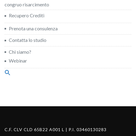
congruo risarcimento
Recupero Crediti
Prenota una consulenza
Contatta lo studio
Chi siamo?
Webinar
Search
for:
Search Button
C.F. CLV CLD 65B22 A001 L | P.I. 03460130283