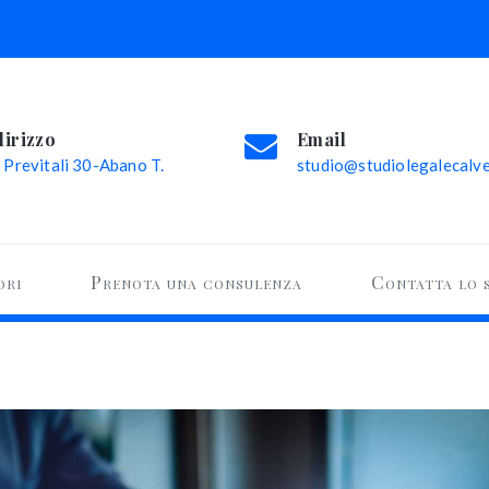
dirizzo
Email
 Previtali 30-Abano T.
studio@studiolegalecalvel
ori
Prenota una consulenza
Contatta lo 