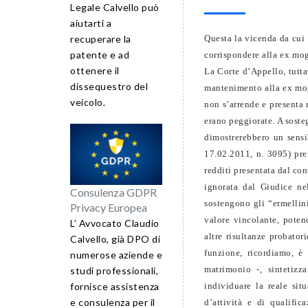
Legale Calvello può
aiutarti a
Questa la vicenda da cui 
recuperare la
patente e ad
corrispondere alla ex mog
ottenere il
La Corte d’Appello, tutta
dissequestro del
mantenimento alla ex mogl
veicolo.
non s’arrende e presenta
erano peggiorate. A soste
dimostrerebbero un sensi
17.02.2011, n. 3095) pre
redditi presentata dal co
ignorata dal Giudice nel
Consulenza GDPR
sostengono gli “ermellini
Privacy Europea
valore vincolante, potend
L’ Avvocato Claudio
altre risultanze probator
Calvello, già DPO di
funzione, ricordiamo, è
numerose aziende e
matrimonio -, sintetizz
studi professionali,
individuare la reale si
fornisce assistenza
e consulenza per il
d’attività e di qualific