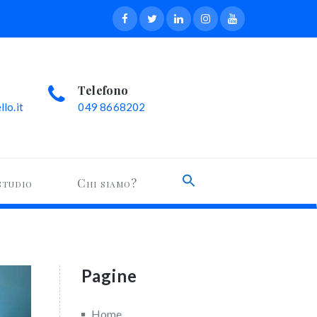
Telefono
lo.it
049 8668202
Search
studio
Chi siamo?
for:
Search Button
Pagine
Home