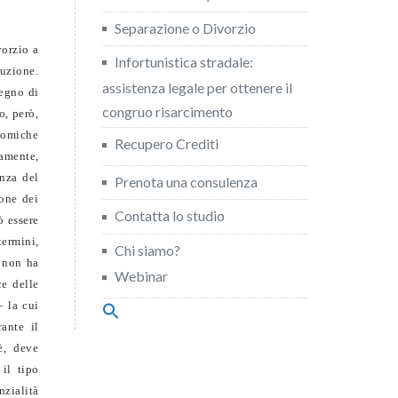
Separazione o Divorzio
vorzio a
Infortunistica stradale:
duzione.
assistenza legale per ottenere il
segno di
congruo risarcimento
o, però,
onomiche
Recupero Crediti
vamente,
enza del
Prenota una consulenza
ione dei
Contatta lo studio
ò essere
termini,
Chi siamo?
, non ha
Webinar
ce delle
– la cui
Search
for:
ante il
Search Button
è, deve
il tipo
zialità