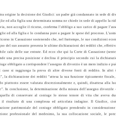
tra origine la decisione dei Giudici: un padre già condannato in sede di di
lie ed alla figlia una determinata somma ne chiede in sede di appello la ri
via, non accoglie il ricorso, conferma l’obbligo a suo carico di pagare l’as
ie ed alla figlia e lo condanna pure a pagare le spese del processo. L’uom
 ricorso in Cassazione sostenendo che, nel frattempo, le sue condizioni ec
gno del suo assunto presenta le ultime dichiarazioni dei redditi che, effetti
bile calo delle sue entrate. Ed ecco che qui la Corte di Cassazione (sent
nde una precisa posizione e declina il principio secondo cui la dichiaraz
niuge obbligato a corrispondere l’assegno di divorzio è un mero indizio e pu
 caso si raggiunga la prova di altre diverse fonti di reddito. In altri 
”, la dichiarazione dei redditi “attesa la sua funzione tipicamente fiscale
o piuttosto essere valutata discrezionalmente e, quindi, disattesa alla lu
ie”. In conclusione, la determinazione della misura dell’assegno divorzile 
 quella di conservare al coniuge lo stesso tenore di vita che aveva dur
a il risultato di una complessa ed articolata indagine. Il Giudice, cio
tuazione patrimoniale del coniuge obbligato prendendo in considerazione 
azione professionale del medesimo, la sua collocazione sociale, le poten