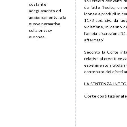
soli crediti derivanti 
costante
da fatto illecito, e no
adeguamento ed
idoneo a produrli in co
aggiornamento, alla
1173 cod. civ., dà luo
nuova normativa
violazione, in danno de
sulla privacy
l’ampia discrezionalit
europea.
affermato”
Seconto la Corte infa
relative ai crediti
ex c
esperimento i titolari 
contenuto dei diritti a
LA SENTENZA INTEG
Corte costituzionale,