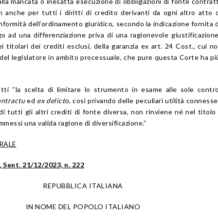
dalla mancata o inesatta esecuzione di obbligazioni di fonte contrat
n anche per tutti i diritti di credito derivanti da ogni altro atto 
nformità dell’ordinamento giuridico, secondo la indicazione fornita da
go ad una differenziazione priva di una ragionevole giustificazione
i titolari dei crediti esclusi, della garanzia ex art. 24 Cost., cui n
à del legislatore in ambito processuale, che pure questa Corte ha pi
tti “la scelta di limitare lo strumento in esame alle sole contr
ontractu
ed
ex delicto
, così privando delle peculiari utilità connesse
di tutti gli altri crediti di fonte diversa, non rinviene né nel titolo
mmessi una valida ragione di diversificazione.”
RALE
 Sent. 21/12/2023, n. 222
REPUBBLICA ITALIANA
IN NOME DEL POPOLO ITALIANO