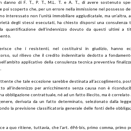
 danno di F. T., P. T., M.L. T. e A. T., di avere sostenuto sp
ere poi scoperto che, per un errore nella immissione nel possesso de
ano interessato non l’unità immobiliare aggiudicatale, ma un’altra, 
rietà degli stessi esecutati, ha chiesto disporsi una consulenza 
lla quantificazione dell’indennizzo dovuto da questi ultimi a ti
mento.
erisce che i resistenti, nel costituirsi in giudizio, hanno ec
ricorso, sul rilievo che il credito indennitario dedotto a fondament
ll’ambito applicativo della consulenza tecnica preventiva finalizza
.
mettente che tale eccezione sarebbe destinata all’accoglimento, pos
itto all’indennizzo per arricchimento senza causa non è riconduci
a obbligazione contrattuale, né ad un fatto illecito, ma è correlato
 genere, derivata da un fatto determinato, selezionato dalla leg
ndo la previsione classificatoria generale delle fonti delle obbligaz
dice a quo ritiene, tuttavia, che l’art. 696-bis, primo comma, primo p