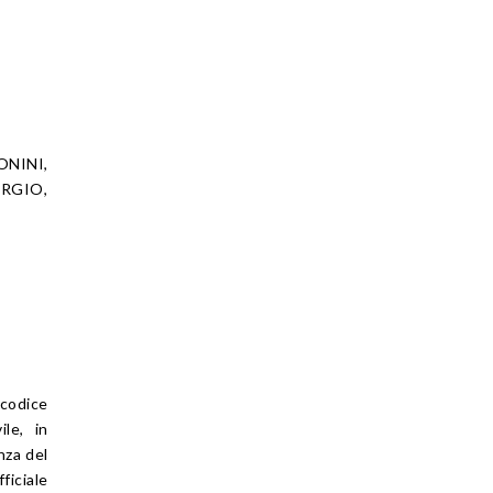
ONINI,
ORGIO,
 codice
ile, in
nza del
ficiale