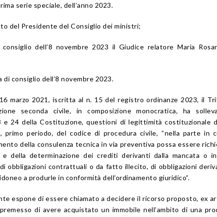
prima serie speciale, dell’anno 2023.
nto del Presidente del Consiglio dei ministri;
 consiglio dell’8 novembre 2023 il Giudice relatore Maria Rosa
a di consiglio dell’8 novembre 2023.
16 marzo 2021, iscritta al n. 15 del registro ordinanze 2023, il Tr
ezione seconda civile, in composizione monocratica, ha solleva
3 e 24 della Costituzione, questioni di legittimità costituzionale de
 primo periodo, del codice di procedura civile, “nella parte in 
ento della consulenza tecnica in via preventiva possa essere richi
o e della determinazione dei crediti derivanti dalla mancata o i
i obbligazioni contrattuali o da fatto illecito, di obbligazioni deriv
 idoneo a produrle in conformità dell’ordinamento giuridico”.
ente espone di essere chiamato a decidere il ricorso proposto, ex ar
e, premesso di avere acquistato un immobile nell’ambito di una pr