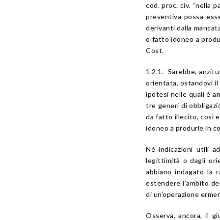
cod. proc. civ. “nella 
preventiva possa esser
derivanti dalla mancata
o fatto idoneo a produr
Cost.
1.2.1.- Sarebbe, anzit
orientata, ostandovi il 
ipotesi nelle quali è a
tre generi di obbligazi
da fatto illecito, così
idoneo a produrle in co
Né indicazioni utili 
legittimità o dagli o
abbiano indagato la r
estendere l’ambito dell
di un’operazione ermen
Osserva, ancora, il g