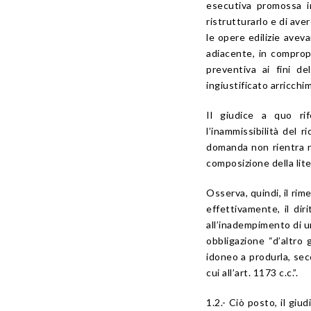
esecutiva promossa in
ristrutturarlo e di av
le opere edilizie avev
adiacente, in comprop
preventiva ai fini de
ingiustificato arricchi
Il giudice a quo rif
l’inammissibilità del 
domanda non rientra ne
composizione della lite
Osserva, quindi, il ri
effettivamente, il dir
all’inadempimento di un
obbligazione “d’altro
idoneo a produrla, seco
cui all’art. 1173 c.c.”.
1.2.- Ciò posto, il giu