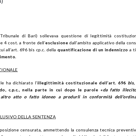
3)
(Tribunale di Bari) sollevava questione di legittimità costituzio
 e 4 cost. a fronte dell’
esclusione
dall’ambito applicativo della con
ui all’art. 696 bis cp.c. della
quantificazione di un indennizzo
a ti
himento
.
ZIONALE
e ha dichiarato l’
illegittimità costituzionale dell’art. 696
bis
,
, c.p.c.,
nella parte in cui dopo le parole «
da fatto illecit
altro atto o fatto idoneo a produrli in conformità dell’ordin
LUSIVO DELLA SENTENZA
isposizione censurata, ammettendo la consulenza tecnica preventiv