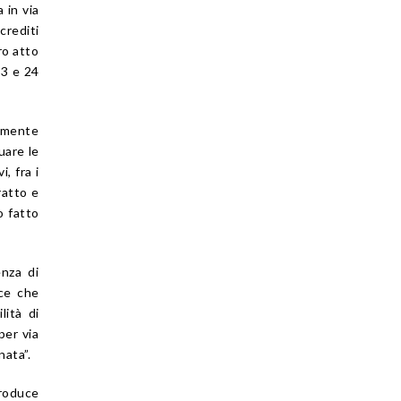
 in via
crediti
ro atto
 3 e 24
almente
uare le
, fra i
ratto e
o fatto
enza di
nce che
lità di
per via
nata”.
produce