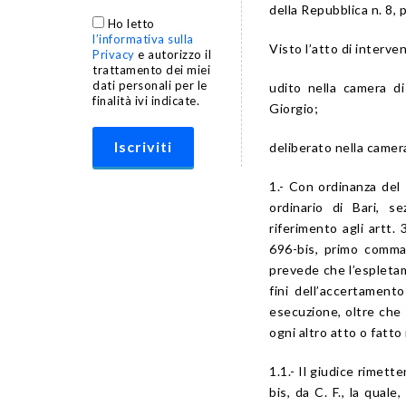
della Repubblica n. 8, 
Ho letto
l’informativa sulla
Visto l’atto di interve
Privacy
e autorizzo il
trattamento dei miei
dati personali per le
udito nella camera di
finalità ivi indicate.
Giorgio;
deliberato nella camer
1.- Con ordinanza del 
ordinario di Bari, s
riferimento agli artt. 
696-bis, primo comma,
prevede che l’espletam
fini dell’accertament
esecuzione, oltre che d
ogni altro atto o fatto
1.1.- Il giudice rimett
bis, da C. F., la qual