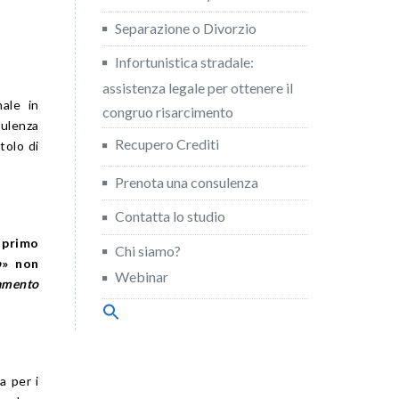
Separazione o Divorzio
Infortunistica stradale:
assistenza legale per ottenere il
nale in
congruo risarcimento
sulenza
Recupero Crediti
tolo di
Prenota una consulenza
Contatta lo studio
 primo
Chi siamo?
o
» non
Webinar
amento
Search
for:
Search Button
a per i