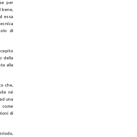
ese per
l bene,
ad essa
tecnica
tolo di
cepito
o della
ta alla
to che,
bile né
 ad una
ge come
ioni di
eriodo,