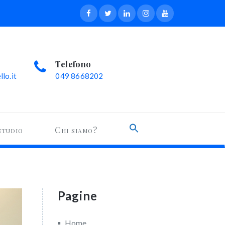
Telefono
lo.it
049 8668202
Search
studio
Chi siamo?
for:
Search Button
Pagine
Home