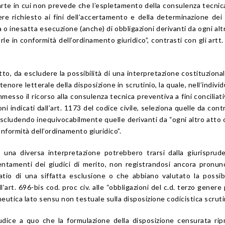
parte in cui non prevede che l’espletamento della consulenza tecnica
e richiesto ai fini dell’accertamento e della determinazione dei 
 o inesatta esecuzione (anche) di obbligazioni derivanti da ogni alt
le in conformità dell’ordinamento giuridico”, contrasti con gli artt.
utto, da escludere la possibilità di una interpretazione costituzion
tenore letterale della disposizione in scrutinio, la quale, nell’individ
mmesso il ricorso alla consulenza tecnica preventiva a fini conciliativi
oni indicati dall’art. 1173 del codice civile, seleziona quelle da cont
 escludendo inequivocabilmente quelle derivanti da “ogni altro atto 
nformità dell’ordinamento giuridico”.
ad una diversa interpretazione potrebbero trarsi dalla giurisprud
rientamenti dei giudici di merito, non registrandosi ancora pronu
atio di una siffatta esclusione o che abbiano valutato la possibi
’art. 696-bis cod. proc civ. alle “obbligazioni del c.d. terzo genere 
eutica lato sensu non testuale sulla disposizione codicistica scruti
iudice a quo che la formulazione della disposizione censurata ri