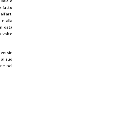
tuale o
o fatto
ll’art.
 e alla
on osta
ù volte
oversie
 al suo
 né nel