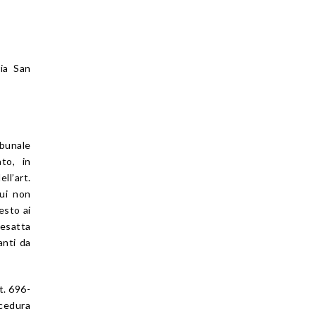
ria San
ibunale
to, in
ll’art.
cui non
esto ai
nesatta
anti da
t. 696-
ocedura