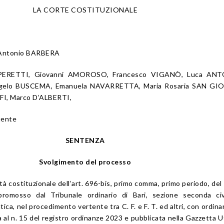
LA CORTE COSTITUZIONALE
 Antonio BARBERA
OSPERETTI, Giovanni AMOROSO, Francesco VIGANÒ, Luca ANT
ngelo BUSCEMA, Emanuela NAVARRETTA, Maria Rosaria SAN GI
FI, Marco D’ALBERTI,
uente
SENTENZA
Svolgimento del processo
mità costituzionale dell’art. 696-bis, primo comma, primo periodo, del
 promosso dal Tribunale ordinario di Bari, sezione seconda civ
ca, nel procedimento vertente tra C. F. e F. T. ed altri, con ordina
 al n. 15 del registro ordinanze 2023 e pubblicata nella Gazzetta Uf