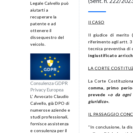
(Sent. n. 222/202
Legale Calvello può
aiutarti a
recuperare la
Il CASO
patente e ad
ottenere il
Il giudice di merito 
dissequestro del
riferimento agli artt. 3
veicolo.
tecnica preventiva di c
ingiustificato arricc
LA CORTE COSTITU
La Corte Costituzional
Consulenza GDPR
comma, primo periodo
Privacy Europea
prevede «
o da ogni 
L’ Avvocato Claudio
giuridico
»
.
Calvello, già DPO di
numerose aziende e
IL PASSAGGIO CONC
studi professionali,
fornisce assistenza
“In conclusione, la d
e consulenza per il