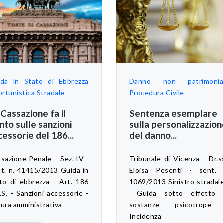
ida in Stato di Ebbrezza
Danno non patrimonia
ortunistica Stradale
Procedura Civile
 Cassazione fa il
Sentenza esemplare
nto sulle sanzioni
sulla personalizzazion
cessorie del 186...
del danno...
sazione Penale - Sez. IV -
Tribunale di Vicenza - Dr.s
t. n. 41415/2013 Guida in
Eloisa Pesenti - sent. 
to di ebbrezza - Art. 186
1069/2013 Sinistro stradale
.S. - Sanzioni accessorie -
Guida sotto effetto 
ura amministrativa
sostanze psicotrope
Incidenza