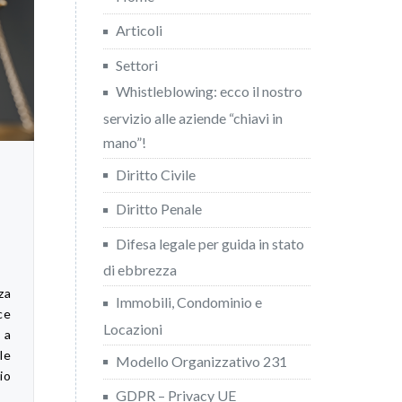
Articoli
Settori
Whistleblowing: ecco il nostro
servizio alle aziende “chiavi in
mano”!
Diritto Civile
Diritto Penale
Difesa legale per guida in stato
di ebbrezza
za
Immobili, Condominio e
ce
Locazioni
 a
le
Modello Organizzativo 231
io
GDPR – Privacy UE