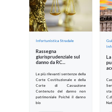
Infortunistica Stradale
Gu
Inf
Rassegna
giurisprudenziale sul
La
danno da RC...
pu
ac
Le più rilevanti sentenze della
Corte Costituzionale e della
Cas
Corte di Cassazione
Sen
Contenuto del danno non
sta
patrimoniale Poiché il danno
C.d
bio
Nat