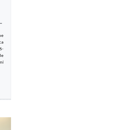
.
ne
ca
6-
le
ni