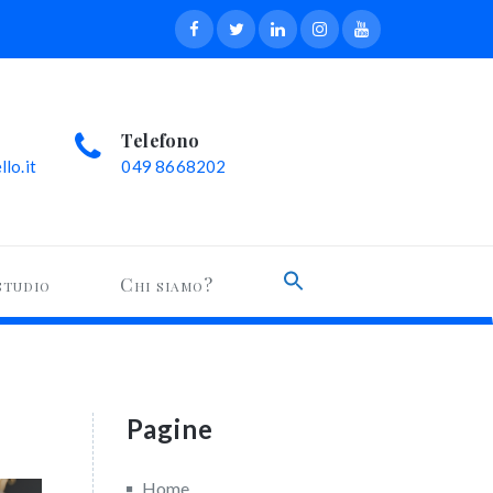
Telefono
lo.it
049 8668202
Search
studio
Chi siamo?
for:
Search Button
Pagine
Home