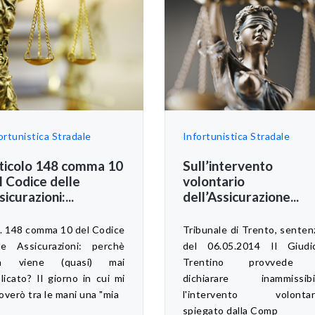
ortunistica Stradale
Infortunistica Stradale
ticolo 148 comma 10
Sull’intervento
l Codice delle
volontario
sicurazioni:...
dell’Assicurazione...
. 148 comma 10 del Codice
Tribunale di Trento, senten
le Assicurazioni: perchè
del 06.05.2014 Il Giudi
n viene (quasi) mai
Trentino provvede
licato? Il giorno in cui mi
dichiarare inammissibi
roverò tra le mani una "mia
l'intervento volontar
spiegato dalla Comp