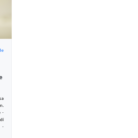
le
e
sa
n.
 -
di
 -