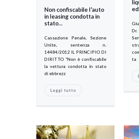
li
ed.
Non confiscabile l’auto
in leasing condotta in
stato...
Giu
Dr
Cassazione Penale, Sezione
Sen
Unite, sentenza n.
st
14484/2012 IL PRINCIPIO DI
com
DIRITTO "Non è confiscabile
ta
la vettura condotta in stato
di ebbrezz
Leggi tutto