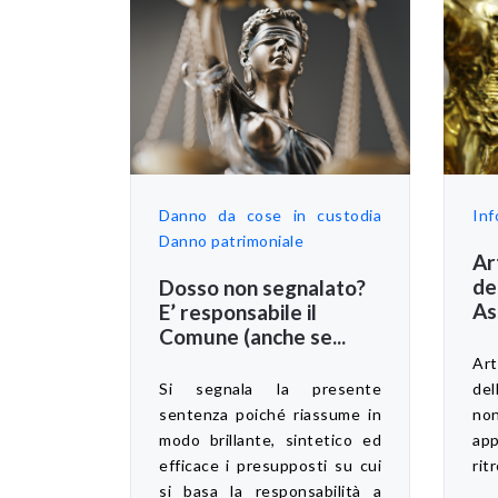
Danno da cose in custodia
Inf
Danno patrimoniale
Ar
de
Dosso non segnalato?
As
E’ responsabile il
Comune (anche se...
Art
Si segnala la presente
del
sentenza poiché riassume in
no
modo brillante, sintetico ed
app
efficace i presupposti su cui
rit
si basa la responsabilità a