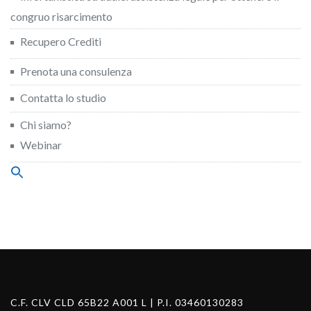
congruo risarcimento
Recupero Crediti
Prenota una consulenza
Contatta lo studio
Chi siamo?
Webinar
Search
for:
Search Button
C.F. CLV CLD 65B22 A001 L | P.I. 03460130283