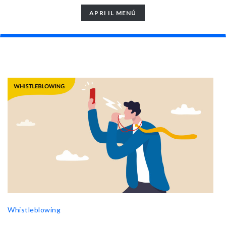
TOGGLE
APRI IL MENÚ
NAVIGATION
Whistleblowing