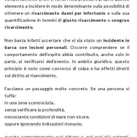
elemento a incidere in modo determinante sulla possibilità di
ottenere un
risarcimento danni per infortunio
e sulla sua
quantificazione in termini di
giusto risarcimento
o
congruo
risarcimento
.
Non basta infatti accertare che vi sia stato un
incidente in
barca con lesioni personali
. Occorre comprendere se il
comportamento dell’ospite abbia contribuito, anche solo in
parte, al verificarsi dell’evento. In ambito giuridico, questo
principio è noto come concorso di colpa e ha effetti diretti
sul diritto al risarcimento.
Facciamo un passaggio molto concreto. Se una persona si
tuffa:
in una zona sconosciuta,
senza verificare la profondità,
nonostante condizioni di mare non sicure,
oppure ignorando indicazioni ricevute,
questo comportamento può ridurre o, nei casi più estremi,