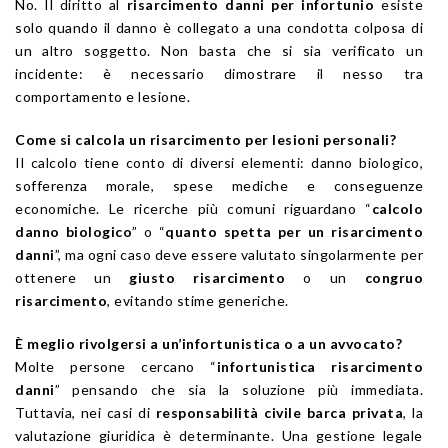
No. Il diritto al
risarcimento danni per infortunio
esiste
solo quando il danno è collegato a una condotta colposa di
un altro soggetto. Non basta che si sia verificato un
incidente: è necessario dimostrare il nesso tra
comportamento e lesione.
Come si calcola un risarcimento per lesioni personali?
Il calcolo tiene conto di diversi elementi: danno biologico,
sofferenza morale, spese mediche e conseguenze
economiche. Le ricerche più comuni riguardano “
calcolo
danno biologico
” o “
quanto spetta per un risarcimento
danni
”, ma ogni caso deve essere valutato singolarmente per
ottenere un
giusto risarcimento
o un
congruo
risarcimento
, evitando stime generiche.
È meglio rivolgersi a un’infortunistica o a un avvocato?
Molte persone cercano “
infortunistica risarcimento
danni
” pensando che sia la soluzione più immediata.
Tuttavia, nei casi di
responsabilità civile barca privata
, la
valutazione giuridica è determinante. Una gestione legale