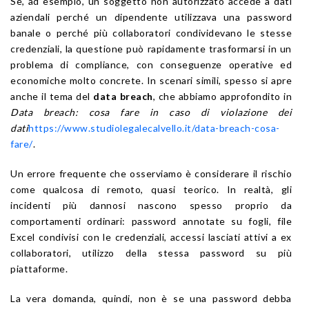
Se, ad esempio, un soggetto non autorizzato accede a dati
aziendali perché un dipendente utilizzava una password
banale o perché più collaboratori condividevano le stesse
credenziali, la questione può rapidamente trasformarsi in un
problema di compliance, con conseguenze operative ed
economiche molto concrete. In scenari simili, spesso si apre
anche il tema del
data breach
, che abbiamo approfondito in
Data breach: cosa fare in caso di violazione dei
dati
https://www.studiolegalecalvello.it/data-breach-cosa-
fare/
.
Un errore frequente che osserviamo è considerare il rischio
come qualcosa di remoto, quasi teorico. In realtà, gli
incidenti più dannosi nascono spesso proprio da
comportamenti ordinari: password annotate su fogli, file
Excel condivisi con le credenziali, accessi lasciati attivi a ex
collaboratori, utilizzo della stessa password su più
piattaforme.
La vera domanda, quindi, non è se una password debba