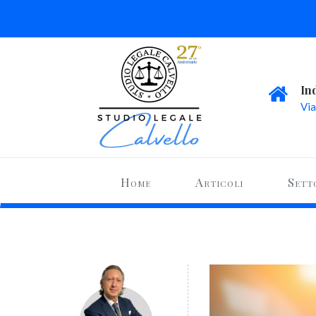
In
Via
Home
Articoli
Sett