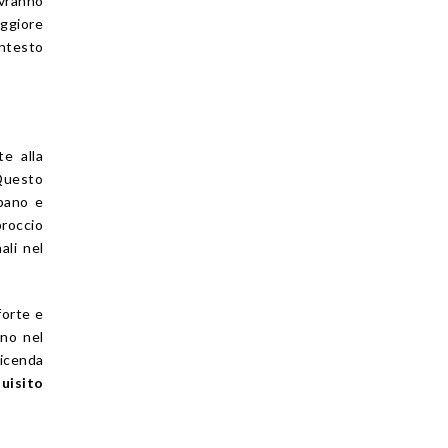
ovranno
ggiore
ontesto
te alla
 Questo
pano e
proccio
ali nel
forte e
ano nel
vicenda
uisito