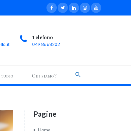
Telefono
lo.it
049 8668202
Search
studio
Chi siamo?
for:
Search Button
Pagine
Home