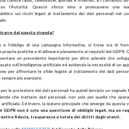
sa tramite radio, televisione, giornali e Internet, e i contenuti d
con l’Autorità. Questo sforzo mira a promuovere una ma
bblico sui rischi legati al trattamento dei dati personali nel c
ale.
rarre dal questa vicenda?
 e l’obbligo di una campagna informativa, si trova ora di fron
e proprie pratiche e di allinearsi pienamente ai requisiti del GDPR.
sentare un precedente importante per altre aziende che svilup
asate sull’intelligenza artificiale ed evidenzia la necessità di un ap
peo per affrontare le sfide legate al trattamento dei dati person
e sempre più avanzate.
 per la protezione dei dati personali ha quindi lanciato un segnale 
ziende che trattano dati personali, non solo per quelle che oper
 artificiale. Ed invero, la lezione principale che emerge da questa 
al GDPR non è solo una questione di obblighi legali, ma un req
ntire fiducia, trasparenza e tutela dei diritti degli utenti
.