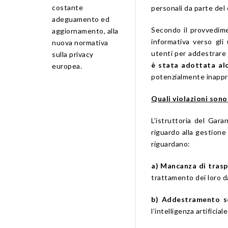
costante
personali da parte del 
adeguamento ed
Secondo il provvedime
aggiornamento, alla
informativa verso gli 
nuova normativa
utenti per addestrare l
sulla privacy
è stata adottata alc
europea.
potenzialmente inapprop
Quali violazioni son
L’istruttoria del Gar
riguardo alla gestione
riguardano:
a) Mancanza di tras
trattamento dei loro da
b) Addestramento s
l’intelligenza artificia