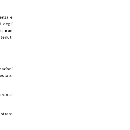
renza e
i degli
re,
non
ntenuti
pazioni
testate
ardo al
estrare