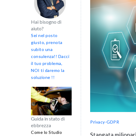
Hai bisogno di
aiuto?
Sei nel posto
giusto, prenota
subito una
consulenza!! Dacci
il tuo problema,
NOI ti daremo la
soluzione !!
Guida in stato di
Privacy-GDPR
ebbrezza
Come lo Studio
Stangata milionar