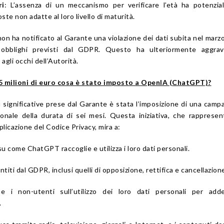
ri
: L’assenza di un meccanismo per verificare l’età ha potenzi
ste non adatte al loro livello di maturità.
non ha notificato al Garante una violazione dei dati subita nel marz
 obblighi previsti dal GDPR. Questo ha ulteriormente aggrav
agli occhi dell’Autorità.
15 milioni di euro cosa è stato imposto a OpenIA (ChatGPT)?
ù significative prese dal Garante è stata l’imposizione di una camp
ionale della durata di sei mesi. Questa iniziativa, che rapprese
plicazione del Codice Privacy, mira a:
su come ChatGPT raccoglie e utilizza i loro dati personali.
antiti dal GDPR, inclusi quelli di opposizione, rettifica e cancellazion
he i non-utenti sull’utilizzo dei loro dati personali per adde
.