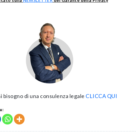
licato sulla
NEWSLETTER
del Garante della Privacy
ai bisogno di una consulenza legale
CLICCA QUI
u: