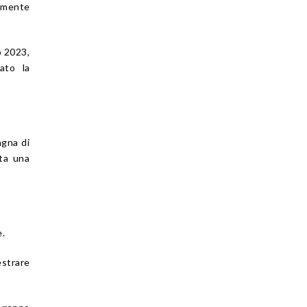
almente
o 2023,
ato la
agna di
nta una
e.
strare