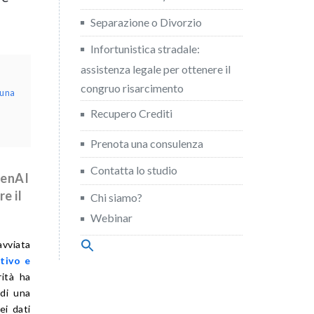
Separazione o Divorzio
Infortunistica stradale:
assistenza legale per ottenere il
congruo risarcimento
 una
Recupero Crediti
Prenota una consulenza
Contatta lo studio
penAI
e il
Chi siamo?
Webinar
avviata
Search
for:
tivo e
Search Button
rità ha
 di una
ei dati