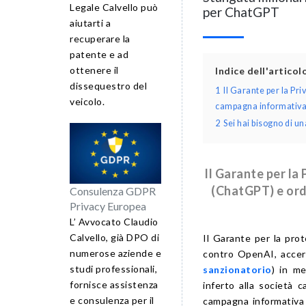
Legale Calvello può
per ChatGPT
aiutarti a
recuperare la
patente e ad
ottenere il
Indice dell'artico
dissequestro del
1
Il Garante per la Pr
veicolo.
campagna informativa d
2
Sei hai bisogno di 
Il Garante per la
(ChatGPT) e ordi
Consulenza GDPR
Privacy Europea
L’ Avvocato Claudio
Calvello, già DPO di
Il Garante per la prot
numerose aziende e
contro OpenAI, accer
studi professionali,
sanzionatorio
) in me
fornisce assistenza
inferto alla società c
e consulenza per il
campagna informativa di