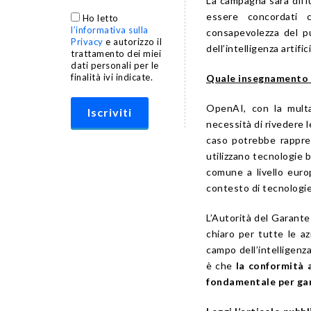
La campagna sarà diffu
essere concordati 
Ho letto
l’informativa sulla
consapevolezza del pu
Privacy
e autorizzo il
dell’intelligenza artifici
trattamento dei miei
dati personali per le
finalità ivi indicate.
Quale insegnamento t
OpenAI, con la multa
necessità di rivedere l
caso potrebbe rappre
utilizzano tecnologie b
comune a livello euro
contesto di tecnologi
L’Autorità del Garante
chiaro per tutte le a
campo dell’intelligenza
è che
la conformità 
fondamentale per gara