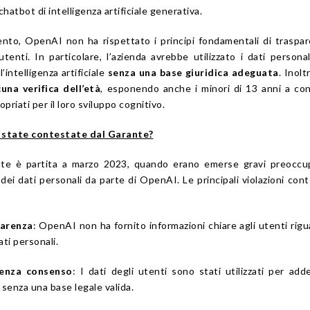
chatbot di intelligenza artificiale generativa.
nto, OpenAI non ha rispettato i principi fondamentali di traspa
utenti. In particolare, l’azienda avrebbe utilizzato i dati personal
’intelligenza artificiale
senza una base giuridica adeguata
. Inolt
una verifica dell’età
, esponendo anche i minori di 13 anni a co
riati per il loro sviluppo cognitivo.
o state contestate dal Garante?
ante è partita a marzo 2023, quando erano emerse gravi preoccu
 dei dati personali da parte di OpenAI. Le principali violazioni con
parenza
: OpenAI non ha fornito informazioni chiare agli utenti rigu
ti personali.
enza consenso
: I dati degli utenti sono stati utilizzati per add
le senza una base legale valida.