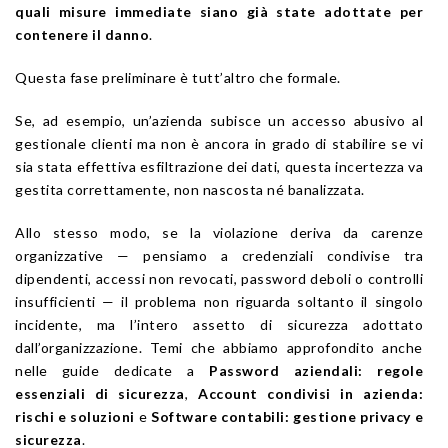
quali misure immediate siano già state adottate per
contenere il danno
.
Questa fase preliminare è tutt’altro che formale.
Se, ad esempio, un’azienda subisce un accesso abusivo al
gestionale clienti ma non è ancora in grado di stabilire se vi
sia stata effettiva esfiltrazione dei dati, questa incertezza va
gestita correttamente, non nascosta né banalizzata.
Allo stesso modo, se la violazione deriva da carenze
organizzative — pensiamo a credenziali condivise tra
dipendenti, accessi non revocati, password deboli o controlli
insufficienti — il problema non riguarda soltanto il singolo
incidente, ma l’intero assetto di sicurezza adottato
dall’organizzazione. Temi che abbiamo approfondito anche
nelle guide dedicate a
Password aziendali: regole
essenziali di sicurezza
,
Account condivisi in azienda:
rischi e soluzioni
e
Software contabili: gestione privacy e
sicurezza
.