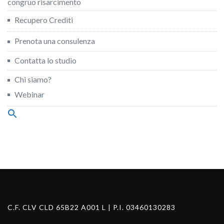
congruo risarcimento
Recupero Crediti
Prenota una consulenza
Contatta lo studio
Chi siamo?
Webinar
Search
for:
Search Button
C.F. CLV CLD 65B22 A001 L | P.I. 03460130283