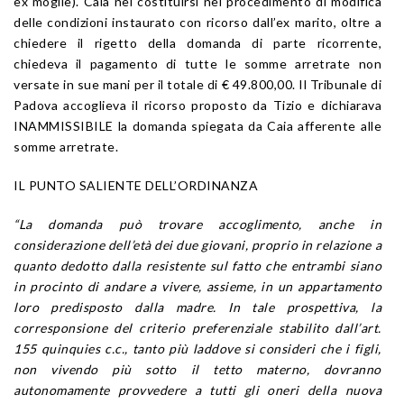
ex moglie). Caia nel costituirsi nel procedimento di modifica
delle condizioni instaurato con ricorso dall’ex marito, oltre a
chiedere il rigetto della domanda di parte ricorrente,
chiedeva il pagamento di tutte le somme arretrate non
versate in sue mani per il totale di € 49.800,00. Il Tribunale di
Padova accoglieva il ricorso proposto da Tizio e dichiarava
INAMMISSIBILE la domanda spiegata da Caia afferente alle
somme arretrate.
IL PUNTO SALIENTE DELL’ORDINANZA
“La domanda può trovare accoglimento, anche in
considerazione dell’età dei due giovani, proprio in relazione a
quanto dedotto dalla resistente sul fatto che entrambi siano
in procinto di andare a vivere, assieme, in un appartamento
loro predisposto dalla madre. In tale prospettiva, la
corresponsione del criterio preferenziale stabilito dall’art.
155 quinquies c.c., tanto più laddove si consideri che i figli,
non vivendo più sotto il tetto materno, dovranno
autonomamente provvedere a tutti gli oneri della nuova