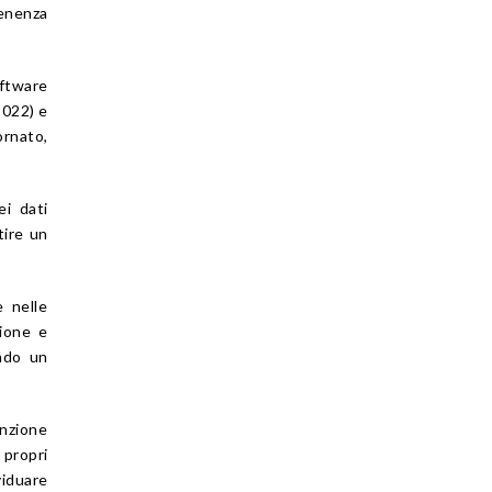
tenenza
ftware
2022) e
ornato,
ei dati
tire un
 nelle
zione e
ando un
anzione
 propri
viduare