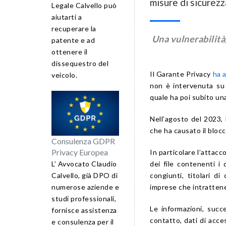
misure di sicurez
Legale Calvello può
aiutarti a
recuperare la
Una vulnerabilità
patente e ad
ottenere il
dissequestro del
Il Garante Privacy
ha a
veicolo.
non è intervenuta su 
quale ha poi subito una
Nell’agosto del 2023,
che ha causato il blocc
Consulenza GDPR
Privacy Europea
In particolare l’attacco
dei file contenenti i 
L’ Avvocato Claudio
congiunti, titolari di
Calvello, già DPO di
imprese che intratten
numerose aziende e
studi professionali,
Le informazioni, succ
fornisce assistenza
contatto, dati di acce
e consulenza per il