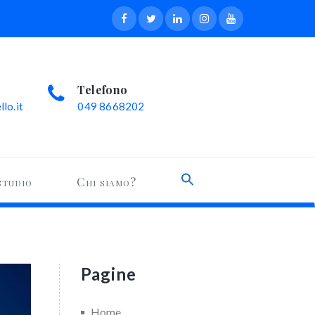
Telefono
lo.it
049 8668202
Search
studio
Chi siamo?
for:
Search Button
Pagine
Home