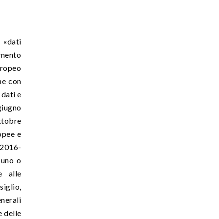
 «dati
amento
uropeo
che con
 dati e
giugno
ttobre
opee e
 2016-
 uno o
e alle
iglio,
nerali
e delle