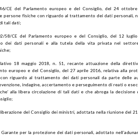
5/46/CE del Parlamento europeo e del Consiglio, del 24 ottobre
lle persone fisiche con riguardo al trattamento dei dati personali, 
i tali dati;
002/58/CE del Parlamento europeo e del Consiglio, del 12 lugli
to dei dati personali e alla tutela della vita privata nel settor
niche;
slativo 18 maggio 2018, n. 51, recante attuazione della diretti
to europeo e del Consiglio, del 27 aprile 2016, relativa alla pro
 con riguardo al trattamento dei dati personali da parte delle au
revenzione, indagine, accertamento e perseguimento di reati o ese
che’ alla libera circolazione di tali dati e che abroga la decisione
iglio;
liberazione del Consiglio dei ministri, adottata nella riunione del 2
l Garante per la protezione dei dati personali, adottato nell’aduna