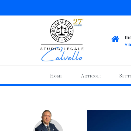
In
Via
Home
Articoli
Sett