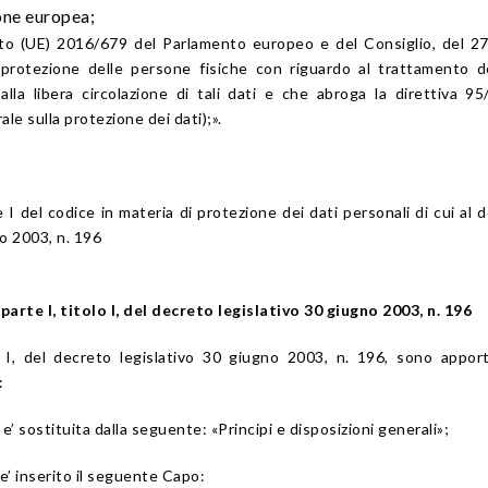
one europea;
to (UE) 2016/679 del Parlamento europeo e del Consiglio, del 27
a protezione delle persone fisiche con riguardo al trattamento d
alla libera circolazione di tali dati e che abroga la direttiva 9
le sulla protezione dei dati);».
e I del codice in materia di protezione dei dati personali di cui al 
no 2003, n. 196
 parte I, titolo I, del decreto legislativo 30 giugno 2003, n. 196
lo I, del decreto legislativo 30 giugno 2003, n. 196, sono appor
:
 I e’ sostituita dalla seguente: «Principi e disposizioni generali»;
 e’ inserito il seguente Capo: