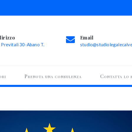
dirizzo
Email
 Previtali 30-Abano T.
studio@studiolegalecalvel
ori
Prenota una consulenza
Contatta lo 