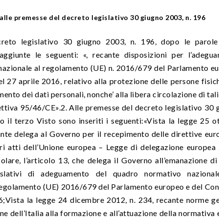
 alle premesse del decreto legislativo 30 giugno 2003, n. 196
creto legislativo 30 giugno 2003, n. 196, dopo le parole
aggiunte le seguenti: «, recante disposizioni per l’adegu
nazionale al regolamento (UE) n. 2016/679 del Parlamento e
el 27 aprile 2016, relativo alla protezione delle persone fisi
ento dei dati personali, nonche’ alla libera circolazione di tali
ettiva 95/46/CE».2. Alle premesse del decreto legislativo 30 
o il terzo Visto sono inseriti i seguenti:«Vista la legge 25 o
ante delega al Governo per il recepimento delle direttive eur
ltri atti dell’Unione europea – Legge di delegazione europea
colare, l’articolo 13, che delega il Governo all’emanazione di
gislativi di adeguamento del quadro normativo nazional
Regolamento (UE) 2016/679 del Parlamento europeo e del Cons
6;Vista la legge 24 dicembre 2012, n. 234, recante norme ge
ne dell’Italia alla formazione e all’attuazione della normativa 