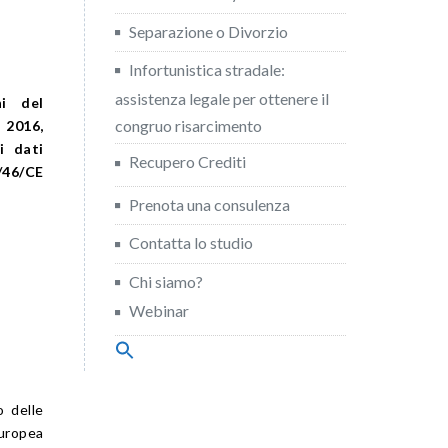
Separazione o Divorzio
Infortunistica stradale:
assistenza legale per ottenere il
ni del
congruo risarcimento
 2016,
i dati
Recupero Crediti
5/46/CE
Prenota una consulenza
Contatta lo studio
Chi siamo?
Webinar
Search
for:
Search Button
o delle
europea