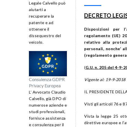
Legale Calvello può
aiutarti a
DECRETO LEGISL
recuperare la
patente e ad
ottenere il
Disposizioni per l
dissequestro del
regolamento (UE) 20
veicolo.
relativo alla prote
personali, nonche’ al
(regolamento generale
(
G.U. n. 205 del 4-9-2
Consulenza GDPR
Vigente al: 19-9-2018
Privacy Europea
IL PRESIDENTE DELL
L’ Avvocato Claudio
Calvello, già DPO di
Visti gli articoli 76 e 
numerose aziende e
studi professionali,
Vista la legge 25 ott
fornisce assistenza
direttive europee e l’
e consulenza per il