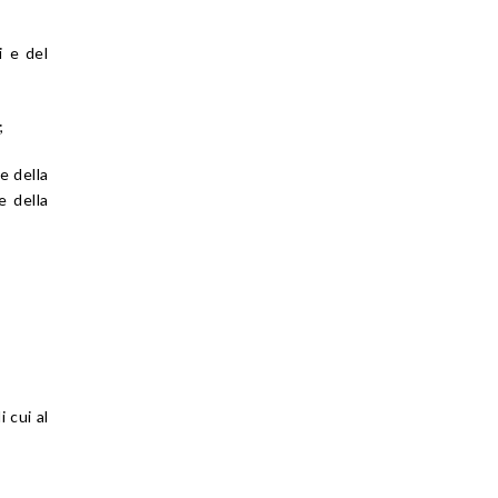
i e del
;
e della
e della
 cui al