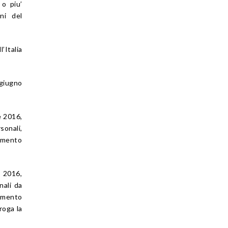
 o piu’
ni del
’Italia
 giugno
e 2016,
sonali,
lamento
e 2016,
nali da
uimento
roga la