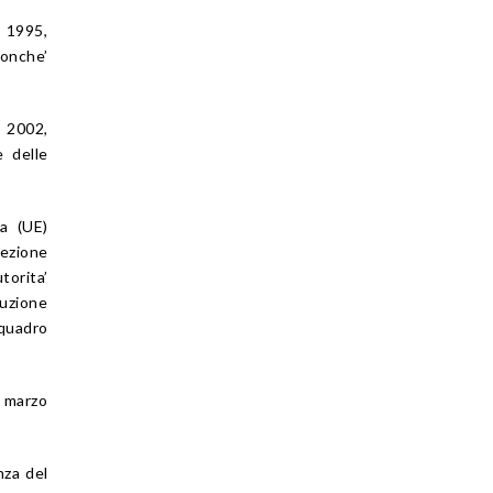
 1995,
nonche’
o 2002,
e delle
va (UE)
tezione
torita’
cuzione
 quadro
1 marzo
nza del