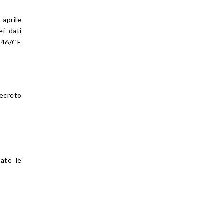
 aprile
ei dati
5/46/CE
decreto
tate le