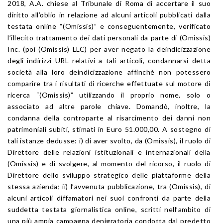
2018, A.A. chiese al Tribunale di Roma di accertare il suo
diritto all’oblio in relazione ad alcuni articoli pubblicati dalla
testata online “(Omissis)” e conseguentemente, verificato
l’illecito trattamento dei dati personali da parte di (Omissis)
Inc. (poi (Omissis) LLC) per aver negato la deindicizzazione
degli indirizzi URL relativi a tali articoli, condannarsi detta
società alla loro deindicizzazione affinchè non potessero
comparire tra i risultati di ricerche effettuate sul motore di
ricerca “(Omissis)” utilizzando il proprio nome, solo o
associato ad altre parole chiave. Domandò, inoltre, la
condanna della controparte al risarcimento dei danni non
patrimoniali subiti, stimati in Euro 51.000,00. A sostegno di
tali istanze dedusse: i) di aver svolto, da (Omissis), il ruolo di
Direttore delle relazioni istituzionali e internazionali della
(Omissis) e di svolgere, al momento del ricorso, il ruolo di
Direttore dello sviluppo strategico delle piattaforme della
stessa azienda; ii) l’avvenuta pubblicazione, tra (Omissis), di
alcuni articoli diffamatori nei suoi confronti da parte della
suddetta testata giornalistica online, scritti nell’ambito di
una più ampia campagna denigratoria condotta dal predetto