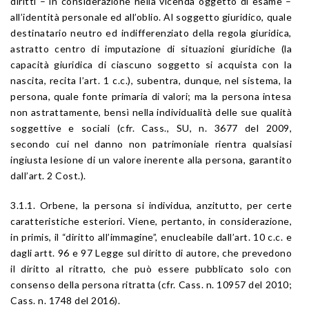
diritti – in considerazione nella vicenda oggetto di esame –
all’identità personale ed all’oblio. Al soggetto giuridico, quale
destinatario neutro ed indifferenziato della regola giuridica,
astratto centro di imputazione di situazioni giuridiche (la
capacità giuridica di ciascuno soggetto si acquista con la
nascita, recita l’art. 1 c.c.), subentra, dunque, nel sistema, la
persona, quale fonte primaria di valori; ma la persona intesa
non astrattamente, bensì nella individualità delle sue qualità
soggettive e sociali (cfr. Cass., SU, n. 3677 del 2009,
secondo cui nel danno non patrimoniale rientra qualsiasi
ingiusta lesione di un valore inerente alla persona, garantito
dall’art. 2 Cost.).
3.1.1. Orbene, la persona si individua, anzitutto, per certe
caratteristiche esteriori. Viene, pertanto, in considerazione,
in primis, il “diritto all’immagine”, enucleabile dall’art. 10 c.c. e
dagli artt. 96 e 97 Legge sul diritto di autore, che prevedono
il diritto al ritratto, che può essere pubblicato solo con
consenso della persona ritratta (cfr. Cass. n. 10957 del 2010;
Cass. n. 1748 del 2016).