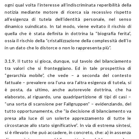
ogni qual volta l’interesse all’indiscriminata reperibilità della
notizia mediante motore di ricerca sia recessivo rispetto
all’esigenza di tutela dell’identità personale, nel senso
dinamico suindicato. In tal modo, viene evitato il rischio di
quella che è stata definita in dottrina la “biografia ferita”,
ossia il rischio della “cristallizzazione della complessità dell’Io
in un dato che lo distorce o non lo rappresenta più”.
3.1.9. Il tutto si gioca, dunque, sul tavolo del bilanciamento
tra valori che si fronteggiano. Ed in tale prospettiva di
“gerarchia mobile”, che vede – a seconda del contesto
fattuale – prevalere ora l’una ora l’altra esigenza di tutela, si
è posta, da ultimo, anche autorevole dottrina, che ha
elaborato, al riguardo, una quadripartizione di tipi di casi –
“una sorta di scansione per Fallgruppen” – evidenziando, del
tutto opportunamente, che “la decisione di bilanciamento va
presa alla luce di un solerte apprezzamento di tutte le
circostanze allo stato significative”. In via di estrema sintesi,
si è rilevato che può accadere, in concreto, che: a) in assenza