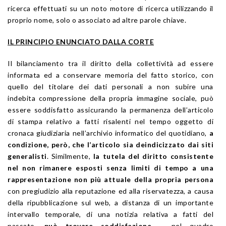
ricerca effettuati su un noto motore di ricerca utilizzando il
proprio nome, solo o associato ad altre parole chiave.
IL PRINCIPIO ENUNCIATO DALLA CORTE
Il bilanciamento tra il diritto della collettività ad essere
informata ed a conservare memoria del fatto storico, con
quello del titolare dei dati personali a non subire una
indebita compressione della propria immagine sociale, può
essere soddisfatto assicurando la permanenza dell’articolo
di stampa relativo a fatti risalenti nel tempo oggetto di
cronaca giudiziaria nell’archivio informatico del quotidiano,
a
condizione, però, che l’articolo sia deindicizzato dai siti
generalisti
. Similmente,
la tutela del
diritto consistente
nel non rimanere esposti senza limiti di tempo a una
rappresentazione non più attuale della propria persona
con pregiudizio alla reputazione ed alla riservatezza, a causa
della ripubblicazione sul web, a distanza di un importante
intervallo temporale, di una notizia relativa a fatti del
passato,
può trovare soddisfazione
– nel quadro