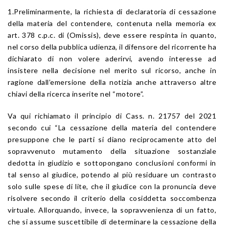
1.Preliminarmente, la richiesta di declaratoria di cessazione
della materia del contendere, contenuta nella memoria ex
art. 378 c.p.c. di (Omissis), deve essere respinta in quanto,
nel corso della pubblica udienza, il difensore del ricorrente ha
dichiarato di non volere aderirvi, avendo interesse ad
insistere nella decisione nel merito sul ricorso, anche in
ragione dall’emersione della notizia anche attraverso altre
chiavi della ricerca inserite nel “motore”.
Va qui richiamato il principio di Cass. n. 21757 del 2021
secondo cui “La cessazione della materia del contendere
presuppone che le parti si diano reciprocamente atto del
sopravvenuto mutamento della situazione sostanziale
dedotta in giudizio e sottopongano conclusioni conformi in
tal senso al giudice, potendo al più residuare un contrasto
solo sulle spese di lite, che il giudice con la pronuncia deve
risolvere secondo il criterio della cosiddetta soccombenza
virtuale. Allorquando, invece, la sopravvenienza di un fatto,
che si assume suscettibile di determinare la cessazione della