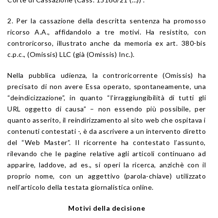
2. Per la cassazione della descritta sentenza ha promosso
ricorso A.A., affidandolo a tre motivi. Ha resistito, con
controricorso, illustrato anche da memoria ex art. 380-bis
c.p.c., (Omissis) LLC (già (Omissis) Inc.).
Nella pubblica udienza, la controricorrente (Omissis) ha
precisato di non avere Essa operato, spontaneamente, una
“deindicizzazione”, in quanto “l’irraggiungibilità di tutti gli
URL oggetto di causa” – non essendo più possibile, per
quanto asserito, il reindirizzamento al sito web che ospitava i
contenuti contestati -, è da ascrivere a un intervento diretto
del “Web Master”. Il ricorrente ha contestato l’assunto,
rilevando che le pagine relative agli articoli continuano ad
apparire, laddove, ad es., si operi la ricerca, anzichè con il
proprio nome, con un aggettivo (parola-chiave) utilizzato
nell’articolo della testata giornalistica online.
Motivi della decisione