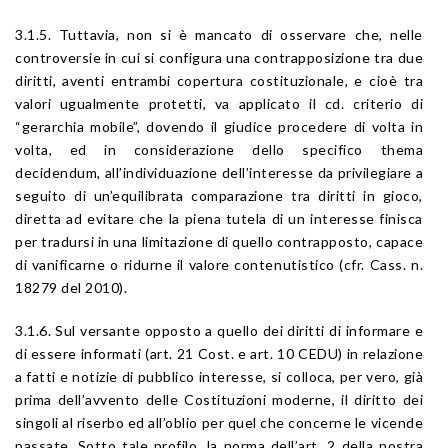
3.1.5. Tuttavia, non si è mancato di osservare che, nelle
controversie in cui si configura una contrapposizione tra due
diritti, aventi entrambi copertura costituzionale, e cioè tra
valori ugualmente protetti, va applicato il cd. criterio di
“gerarchia mobile”, dovendo il giudice procedere di volta in
volta, ed in considerazione dello specifico thema
decidendum, all’individuazione dell’interesse da privilegiare a
seguito di un’equilibrata comparazione tra diritti in gioco,
diretta ad evitare che la piena tutela di un interesse finisca
per tradursi in una limitazione di quello contrapposto, capace
di vanificarne o ridurne il valore contenutistico (cfr. Cass. n.
18279 del 2010).
3.1.6. Sul versante opposto a quello dei diritti di informare e
di essere informati (art. 21 Cost. e art. 10 CEDU) in relazione
a fatti e notizie di pubblico interesse, si colloca, per vero, già
prima dell’avvento delle Costituzioni moderne, il diritto dei
singoli al riserbo ed all’oblio per quel che concerne le vicende
passate. Sotto tale profilo, la norma dell’art. 2 della nostra