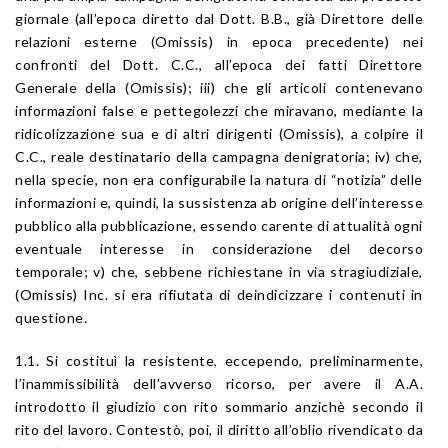
giornale (all’epoca diretto dal Dott. B.B., già Direttore delle
relazioni esterne (Omissis) in epoca precedente) nei
confronti del Dott. C.C., all’epoca dei fatti Direttore
Generale della (Omissis); iii) che gli articoli contenevano
informazioni false e pettegolezzi che miravano, mediante la
ridicolizzazione sua e di altri dirigenti (Omissis), a colpire il
C.C., reale destinatario della campagna denigratoria; iv) che,
nella specie, non era configurabile la natura di “notizia” delle
informazioni e, quindi, la sussistenza ab origine dell’interesse
pubblico alla pubblicazione, essendo carente di attualità ogni
eventuale interesse in considerazione del decorso
temporale; v) che, sebbene richiestane in via stragiudiziale,
(Omissis) Inc. si era rifiutata di deindicizzare i contenuti in
questione.
1.1. Si costituì la resistente, eccependo, preliminarmente,
l’inammissibilità dell’avverso ricorso, per avere il A.A.
introdotto il giudizio con rito sommario anzichè secondo il
rito del lavoro. Contestò, poi, il diritto all’oblio rivendicato da