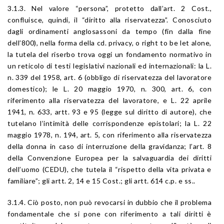
3.1.3. Nel valore “persona”, protetto dall’art. 2 Cost.,
confluisce, quindi, il “diritto alla riservatezza”. Conosciuto
dagli ordinamenti anglosassoni da tempo (fin dalla fine
dell’800), nella forma della cd. privacy, o right to be let alone,
la tutela del riserbo trova oggi un fondamento normativo in
un reticolo di testi legislativi nazionali ed internazionali: la L.
n. 339 del 1958, art. 6 (obbligo di riservatezza del lavoratore
domestico); le L. 20 maggio 1970, n. 300, art. 6, con
riferimento alla riservatezza del lavoratore, e L. 22 aprile
1941, n. 633, artt. 93 e 95 (legge sul diritto di autore), che
tutelano l’intimità delle corrispondenze epistolari; la L. 22
maggio 1978, n. 194, art. 5, con riferimento alla riservatezza
della donna in caso di interruzione della gravidanza; l’art. 8
della Convenzione Europea per la salvaguardia dei diritti
dell’uomo (CEDU), che tutela il “rispetto della vita privata e
familiare”; gli artt. 2, 14 e 15 Cost.; gli artt. 614 c.p. e ss..
3.1.4. Ciò posto, non può revocarsi in dubbio che il problema
fondamentale che si pone con riferimento a tali diritti è