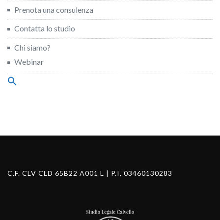
Prenota una consulenza
Contatta lo studio
Chi siamo?
Webinar
Search
for:
Search Button
C.F. CLV CLD 65B22 A001 L | P.I. 03460130283