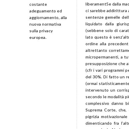
liberament5e dalla mad
costante
ci sarebbe addirittura 
adeguamento ed
sentenze gemelle dell
aggiornamento, alla
liquidato dalla giuri
nuova normativa
(sebbene solo di carat
sulla privacy
lato questo è senz’alt
europea.
ordine alla precedent
altrettanto correttame
micropermanenti, a tutt
presupposizione che al
(cfr i vari programmi p
del 30%. Di fatto un 
(ormai statisticament
intervenuto un corris
secondo le modalità più
complessivo danno bi
Suprema Corte, che, c
pigrizia motivazional
dimenticando fra l’al