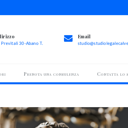
dirizzo
Email
 Previtali 30-Abano T.
studio@studiolegalecalvel
ori
Prenota una consulenza
Contatta lo 