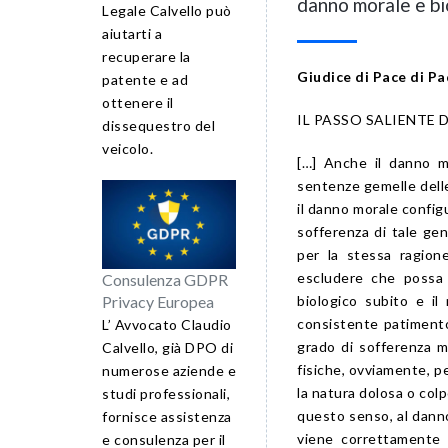
danno morale e bi
Legale Calvello può
aiutarti a
recuperare la
Giudice di Pace di P
patente e ad
ottenere il
IL PASSO SALIENTE 
dissequestro del
veicolo.
[…] Anche il danno m
sentenze gemelle delle
il danno morale config
sofferenza di tale ge
per la stessa ragion
escludere che possa e
Consulenza GDPR
biologico subito e i
Privacy Europea
consistente patimento 
L’ Avvocato Claudio
grado di sofferenza m
Calvello, già DPO di
fisiche, ovviamente, 
numerose aziende e
la natura dolosa o colp
studi professionali,
questo senso, al dann
fornisce assistenza
viene correttamente 
e consulenza per il