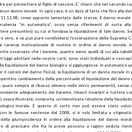
re per permettere al figlio di nascere. E’ chiaro che nel secondo c
alcun danno morale. In ogni caso, è un dato di fatto che fino alla dat
’11.11.08, come appunto lamentato dalle stesse, il danno morale
sprudenza “in automatico”, ossia senza riferimenti di sorta all
tere presuntivo) su cui si fondava la liquidazione di tale danno. S
ro vero, e se può pure condividersi l’osservazione della Suprema C
e carenza motivazionale di routine in ordine al danno morale, 
nte osservato che i bareme, quanto meno quelli di cui alla tabell
’oggi adottati nelle nostre corti, sono stati individuati e concepit
la liquidazione del danno biologico si aggiungesse, in automatico 
er il calcolo del danno fisico), la liquidazione di un danno morale in
repentino cambiamento della percentuale di liquidazione del danno
e quasi sempre al ribasso almeno nelle micro permanenti), senza 
pondente adeguamento dei bareme, rimasti invariati e tuttora co
 sopra illustrate, comporta, un’immotivata riduzione della liquidazi
ologico-morale. E questo di certo non può essere stato voluto
on le famose sentenze del 2008, si è solo limitata a stigmatiz
e della giurisprudenza in ordine alla liquidazione del danno mora
tro di precisare che fra le prove possono a ragion veduta rient