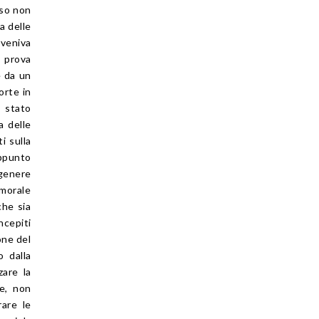
aso non
a delle
 veniva
a prova
e da un
orte in
è stato
a delle
i sulla
appunto
 genere
 morale
che sia
ncepiti
one del
 dalla
zare la
le, non
rare le