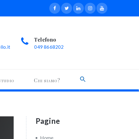
Telefono
lo.it
049 8668202
Search
studio
Chi siamo?
for:
Search Button
Pagine
Home