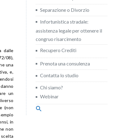
Separazione o Divorzio
Infortunistica stradale:
assistenza legale per ottenere il
congruo risarcimento
Recupero Crediti
 dalle
72/08),
Prenota una consulenza
che una
iva, e,
Contatta lo studio
endosi
l danno
Chi siamo?
are un
Webinar
diverso
ze (non
Search
for:
esempio
Search Button
nsi, in
che non
scelta