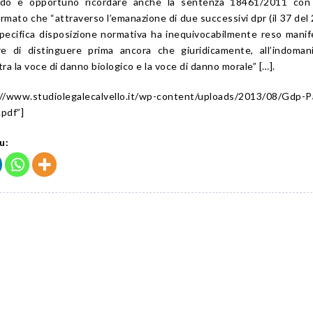
ardo è opportuno ricordare anche la sentenza 18461/2011 con 
mato che “attraverso l’emanazione di due successivi dpr (il 37 del
specifica disposizione normativa ha inequivocabilmente reso manif
re di distinguere prima ancora che giuridicamente, all’indoman
a la voce di danno biologico e la voce di danno morale” […].
/www.studiolegalecalvello.it/wp-content/uploads/2013/08/Gdp-P
pdf”]
u: