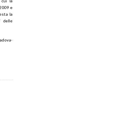
cui la
 2009 e
esta la
i delle
adova-