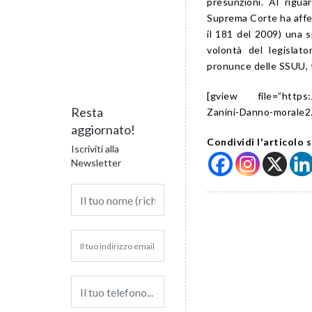
presunzioni. Al rigu
Suprema Corte ha affer
il 181 del 2009) una 
volontà del legislato
pronunce delle SSUU, tr
[gview file=”https:/
Resta
Zanini-Danno-morale2.
aggiornato!
Condividi l'articolo s
Iscriviti alla
Newsletter