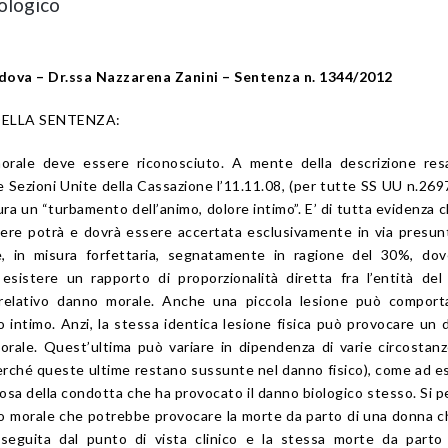
ologico
adova – Dr.ssa Nazzarena Zanini – Sentenza n. 1344/2012
DELLA SENTENZA:
orale deve essere riconosciuto. A mente della descrizione resa
 Sezioni Unite della Cassazione l’11.11.08, (per tutte SS UU n.269
ura un “turbamento dell’animo, dolore intimo”. E’ di tutta evidenza 
nere potrà e dovrà essere accertata esclusivamente in via presunt
e, in misura forfettaria, segnatamente in ragione del 30%, dov
sistere un rapporto di proporzionalità diretta fra l’entità de
l relativo danno morale. Anche una piccola lesione può comport
intimo. Anzi, la stessa identica lesione fisica può provocare un 
orale. Quest’ultima può variare in dipendenza di varie circostan
perché queste ultime restano sussunte nel danno fisico), come ad 
osa della condotta che ha provocato il danno biologico stesso. Si pe
o morale che potrebbe provocare la morte da parto di una donna 
seguita dal punto di vista clinico e la stessa morte da parto 