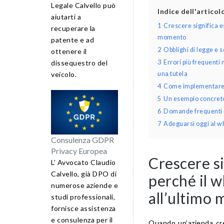
Legale Calvello può
Indice dell'artico
aiutarti a
1
Crescere significa es
recuperare la
momento
patente e ad
2
Obblighi di legge e 
ottenere il
dissequestro del
3
Errori più frequenti 
veicolo.
una tutela
4
Come implementare u
5
Un esempio concreto
6
Domande frequenti s
7
Adeguarsi oggi al wh
Consulenza GDPR
Privacy Europea
Crescere si
L’ Avvocato Claudio
Calvello, già DPO di
perché il w
numerose aziende e
all’ultimo
studi professionali,
fornisce assistenza
e consulenza per il
Quando un’azienda cresc