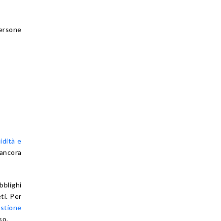
ersone
idità e
ancora
bblighi
ti. Per
estione
so.