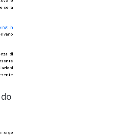
ceve le
e se la
wing in
erivano
enza di
nsente
lazioni
oerente
ndo
 emerge