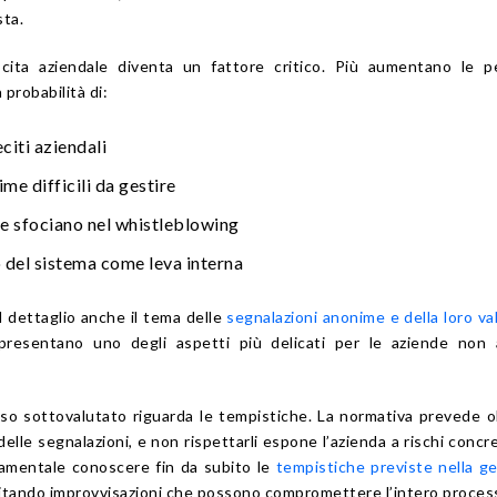
ta.
cita aziendale diventa un fattore critico. Più aumentano le p
 probabilità di:
eciti aziendali
me difficili da gestire
che sfociano nel whistleblowing
o del sistema come leva interna
 dettaglio anche il tema delle
segnalazioni anonime e della loro val
presentano uno degli aspetti più delicati per le aziende non 
so sottovalutato riguarda le tempistiche. La normativa prevede o
delle segnalazioni, e non rispettarli espone l’azienda a rischi concre
amentale conoscere fin da subito le
tempistiche previste nella g
vitando improvvisazioni che possono compromettere l’intero proces