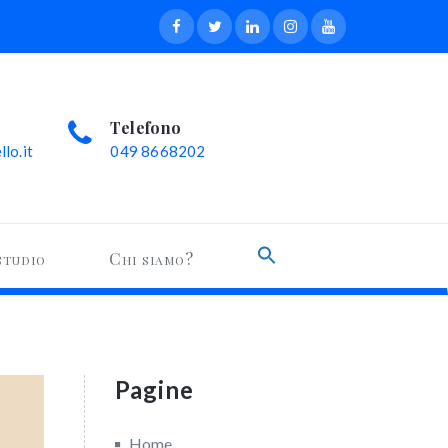
Telefono
lo.it
049 8668202
Search
studio
Chi siamo?
for:
Search Button
Pagine
Home