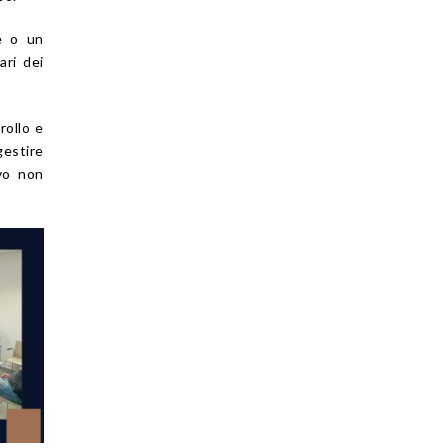
le o un
ari dei
rollo e
gestire
vo non