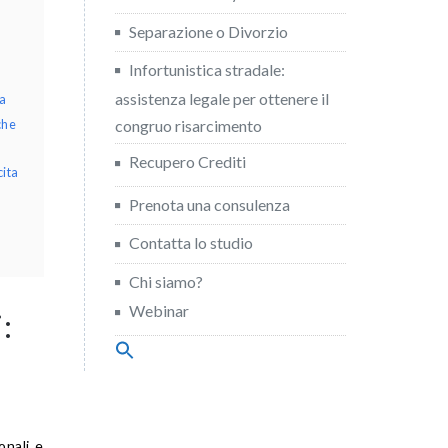
Separazione o Divorzio
Infortunistica stradale:
assistenza legale per ottenere il
da
congruo risarcimento
che
Recupero Crediti
cita
Prenota una consulenza
Contatta lo studio
Chi siamo?
Webinar
:
Search
for:
Search Button
onali e