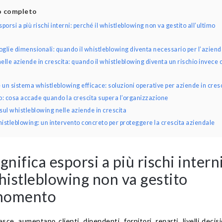
lo completo
porsi a più rischi interni: perché il whistleblowing non va gestito all’ultimo
soglie dimensionali: quando il whistleblowing diventa necessario per l’azien
nelle aziende in crescita: quando il whistleblowing diventa un rischio invece 
n sistema whistleblowing efficace: soluzioni operative per aziende in cres
: cosa accade quando la crescita supera l’organizzazione
ul whistleblowing nelle aziende in crescita
istleblowing: un intervento concreto per proteggere la crescita aziendale
gnifica esporsi a più rischi interni
histleblowing non va gestito
 momento
e, aumentano clienti, dipendenti, fornitori, reparti, livelli decisi