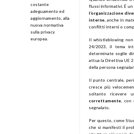
costante
flussi informativi. È 
adeguamento ed
l’organizzazione div
aggiornamento, alla
interne
, anche in mate
nuova normativa
conflitti interni o co
sulla privacy
europea.
Il whistleblowing non 
24/2023, il tema in
determinate soglie dime
attua la Direttiva UE 
della persona segnalant
Il punto centrale, per
cresce più velocement
soltanto ricevere 
correttamente
, con 
segnalato.
Per questo, come Stud
che si manifesti il pr