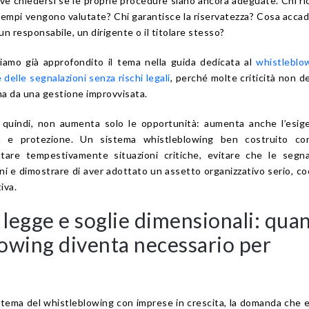
ve chiedersi se le proprie procedure siano ancora adeguate. Chi ri
 tempi vengono valutate? Chi garantisce la riservatezza? Cosa accad
n responsabile, un dirigente o il titolare stesso?
iamo già approfondito il tema nella guida dedicata al
whistleblo
 delle segnalazioni senza rischi legali
, perché molte criticità non d
 ma da una gestione improvvisata.
, quindi, non aumenta solo le opportunità: aumenta anche l’esig
lità e protezione. Un sistema whistleblowing ben costruito co
ettare tempestivamente situazioni critiche, evitare che le segna
rni e dimostrare di aver adottato un assetto organizzativo serio, c
iva.
 legge e soglie dimensionali: qua
lowing diventa necessario per
 tema del whistleblowing con imprese in crescita, la domanda che