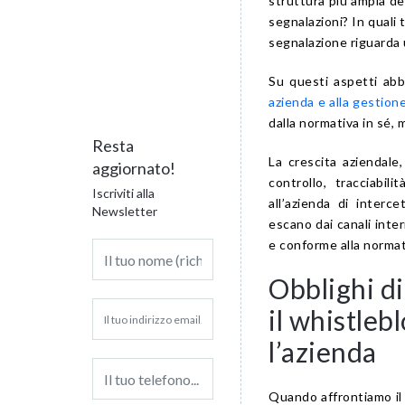
struttura più ampia de
segnalazioni? In quali
segnalazione riguarda u
Su questi aspetti abb
azienda e alla gestione
dalla normativa in sé,
Resta
La crescita aziendale
aggiornato!
controllo, tracciabi
Iscriviti alla
all’azienda di interc
Newsletter
escano dai canali inte
e conforme alla normat
Obblighi di
il whistleb
l’azienda
Quando affrontiamo il