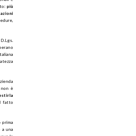
ato:
più
azioni
cedure,
 D.Lgs.
perano
taliana
vatezza
azienda
o non è
tirla
l fatto
o prima
e a una