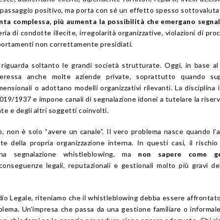
un passaggio positivo, ma porta con sé un effetto spesso sottovalut
enta complessa, più aumenta la possibilità che emergano segnal
ria di condotte illecite, irregolarità organizzative, violazioni di pro
mportamenti non correttamente presidiati.
riguarda soltanto le grandi società strutturate. Oggi, in base al
teressa anche molte aziende private, soprattutto quando su
nsionali o adottano modelli organizzativi rilevanti. La disciplina i
2019/1937 e impone canali di segnalazione idonei a tutelare la riser
e e degli altri soggetti coinvolti.
ò, non è solo “avere un canale”. Il vero problema nasce quando l’
e della propria organizzazione interna. In questi casi, il rischi
una segnalazione whistleblowing, ma
non sapere come ges
conseguenze legali, reputazionali e gestionali molto più gravi de
io Legale, riteniamo che il whistleblowing debba essere affrontat
oblema. Un’impresa che passa da una gestione familiare o informal