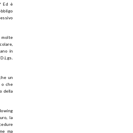
?
Ed è
obbligo
essivo
e molte
colare,
ano in
 D.Lgs.
che un
, o che
o della
blowing
uro, la
ocedure
rme ma