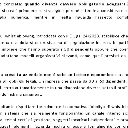
o concreta:
quando diventa davvero obbligatorio adeguarsi
si crea il primo errore strategico, perché si tende a considerare l’
ia numerica, mentre in realtà riguarda l’assetto compl
sul whistleblowing, introdotta con il D.Lgs. 24/2023, stabilisce ch
tenute a dotarsi di un sistema di segnalazione interna. In parti
 le imprese che hanno superato i
50 dipendenti
oppure che oper
adottano modelli organizzativi rilevanti, come quelli previsti dal
la crescita aziendale non è solo un fattore economico
, ma an
 gli obblighi legali. Un’impresa che passa da 30 a 60 dipendenti
i, entra automaticamente in una dimensione diversa sotto il profil
e del risk management.
soltanto rispettare formalmente la normativa. L’obbligo di whistle
n sistema che sia realmente funzionante: un canale interno sic
za, tempi certi di gestione, soggetti incaricati indipendenti e pr
uesti elementi, l’azienda rischia di essere formalmente confo