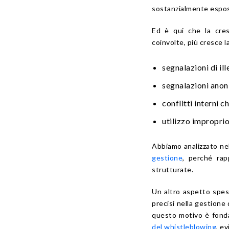
sostanzialmente espos
Ed è qui che la cres
coinvolte, più cresce la
segnalazioni di ill
segnalazioni anoni
conflitti interni 
utilizzo impropri
Abbiamo analizzato nel
gestione
, perché rap
strutturate.
Un altro aspetto spes
precisi nella gestione 
questo motivo è fond
del whistleblowing
, e