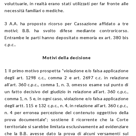
voluttuarie, in realtà erano stati utilizzati per far fronte alle
necessità familiari o mediche.
3 A.A. ha proposto ricorso per Cassazione affidato a tre
motivi; B.B. ha svolto difese mediante controricorso.
Entrambe le parti hanno depositato memoria ex art. 380 bis
c.p.c..
Motivi della decisione
1 Il primo motivo prospetta “violazione e/o falsa applicazione
degli art. 1298 c.c., comma 2 e art. 2697 c.c. in relazione
all’art. 360 c.p.c., comma 1, n. 3, omesso esame sul punto di
un fatto decisivo del giudizio in relazione all’art. 360 c.p.c.,
comma 1, n. 5 e, in ogni caso, violazione e/o falsa applicazione
degli artt. 115 e 132 c.p.c., n. 4, in relazione all’art. 360 c.p.c.,
n. 4 per erronea percezione del contenuto oggettivo della
prova documentale”; sostiene il ricorrente che la Corte
territoriale si sarebbe limitata esclusivamente ad evidenziare
che la B.B. avesse dato la prova di alcuni versamenti sul