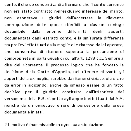
conto, il che se consentiva di affermare che il conto corrente
non era stato contratto nell’esclusivo interesse del marito,
non esonerava i giudici dall’accertare la rilevante
sperequazione delle quote riferibili a ciascun coniuge
desumibile dalla enorme difformità degli apporti,
documentata dagli estratti conto, e la smisurata differenza
tra prelievi effettuati dalla moglie e le rimesse da lei operate,
che consentiva di ritenere superata la presunzione di
comproprietà in parti uguali di cui all’art. 1298 c.c.. Sempre a
dire del ricorrente, il processo logico che ha fondato la
decisione della Corte d’Appello, nel ritenere rilevanti gli
apporti della ex moglie, sarebbe da ritenersi viziato, oltre che
da error in iudicando, anche da omesso esame di un fatto
decisivo per il giudizio costituito dall’irrisorietà dei
versamenti della B.B. rispetto agli apporti effettuati dal A.A.
nonchè da un oggettivo errore di percezione della prova
documentale in atti.
2 Il motivo è inammissibile in ogni sua articolazione.