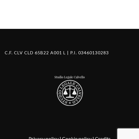
Search Button
C.F. CLV CLD 65B22 A001 L | P.I. 03460130283
Privacy policy
|
Cookie policy
|
Credits