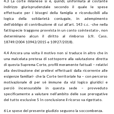
4.3 La corte milanese si è, quindi, uniformata al costante
indirizzo giurisprudenziale secondo il quale le spese
effettuate per i bisogni della famiglia e riconducibili alla
logica della solidarietà coniugale, in adempimento
dell’obbligo di contribuzione di cui all’art. 143 c.c. -che nella
fattispecie traggono provvista in un conto cointestato-, non
determinano alcun il diritto al rimborso (cfr. Cass.
18749/2004 10942/2015 e 10927/2018).
4.4 Ancora una volta il motivo non si traduce in altro che in
una malcelata pretesa di sottoporre alla valutazione diretta
di questa Suprema Corte, profili meramente fattuali – relativi
alla destinazione dei prelievi effettuati dalla ricorrente alle
esigenze familiari- che la Corte territoriale ha – con percorso
motivazionale di per sè immune da vizi logico giuridici e
perciò incensurabile in questa sede – provveduto
specificamente a valutare nell’ambito delle sue prerogative
del tutto esclusive 5 In conclusione il ricorso va rigettato.
6 Le spese del presente giudizio seguono la soccombenza.