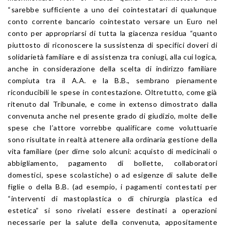
“sarebbe sufficiente a uno dei cointestatari di qualunque
conto corrente bancario cointestato versare un Euro nel
conto per appropriarsi di tutta la giacenza residua “quanto
piuttosto di riconoscere la sussistenza di specifici doveri di
solidarietà familiare e di assistenza tra coniugi, alla cui logica,
anche in considerazione della scelta di indirizzo familiare
compiuta tra il A.A. e la B.B., sembrano pienamente
riconducibili le spese in contestazione. Oltretutto, come già
ritenuto dal Tribunale, e come in extenso dimostrato dalla
convenuta anche nel presente grado di giudizio, molte delle
spese che l’attore vorrebbe qualificare come voluttuarie
sono risultate in realtà attenere alla ordinaria gestione della
vita familiare (per dirne solo alcuni: acquisto di medicinali o
abbigliamento, pagamento di bollette, collaboratori
domestici, spese scolastiche) o ad esigenze di salute delle
figlie o della B.B. (ad esempio, i pagamenti contestati per
“interventi di mastoplastica o di chirurgia plastica ed
estetica” si sono rivelati essere destinati a operazioni
necessarie per la salute della convenuta, appositamente