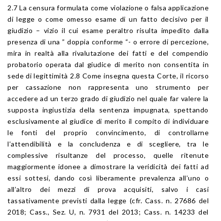
2.7 La censura formulata come violazione o falsa applicazione
di legge o come omesso esame di un fatto decisivo per il
giudizio – vizio il cui esame peraltro risulta impedito dalla
presenza di una ” doppia conforme “- o errore di percezione,
mira in realtà alla rivalutazione dei fatti e del compendio
probatorio operata dal giudice di merito non consentita in
sede di legittimità 2.8 Come insegna questa Corte, il ricorso
per cassazione non rappresenta uno strumento per
accedere ad un terzo grado di giudizio nel quale far valere la
supposta ingiustizia della sentenza impugnata, spettando
esclusivamente al giudice di merito il compito di individuare
le fonti del proprio convincimento, di controllarne
l’attendibilità e la concludenza e di scegliere, tra le
complessive risultanze del processo, quelle ritenute
maggiormente idonee a dimostrare la veridicità dei fatti ad
essi sottesi, dando così liberamente prevalenza all’uno o
all’altro dei mezzi di prova acquisiti, salvo i casi
tassativamente previsti dalla legge (cfr. Cass. n. 27686 del
2018; Cass., Sez. U, n. 7931 del 2013; Cass. n. 14233 del