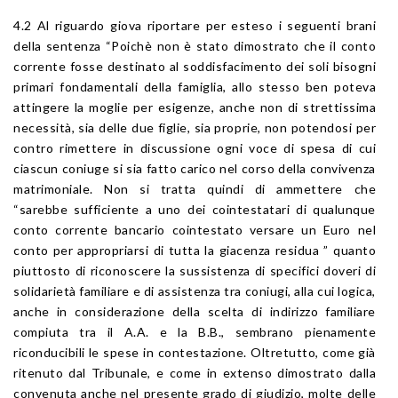
4.2 Al riguardo giova riportare per esteso i seguenti brani
della sentenza “Poichè non è stato dimostrato che il conto
corrente fosse destinato al soddisfacimento dei soli bisogni
primari fondamentali della famiglia, allo stesso ben poteva
attingere la moglie per esigenze, anche non di strettissima
necessità, sia delle due figlie, sia proprie, non potendosi per
contro rimettere in discussione ogni voce di spesa di cui
ciascun coniuge si sia fatto carico nel corso della convivenza
matrimoniale. Non si tratta quindi di ammettere che
“sarebbe sufficiente a uno dei cointestatari di qualunque
conto corrente bancario cointestato versare un Euro nel
conto per appropriarsi di tutta la giacenza residua ” quanto
piuttosto di riconoscere la sussistenza di specifici doveri di
solidarietà familiare e di assistenza tra coniugi, alla cui logica,
anche in considerazione della scelta di indirizzo familiare
compiuta tra il A.A. e la B.B., sembrano pienamente
riconducibili le spese in contestazione. Oltretutto, come già
ritenuto dal Tribunale, e come in extenso dimostrato dalla
convenuta anche nel presente grado di giudizio, molte delle