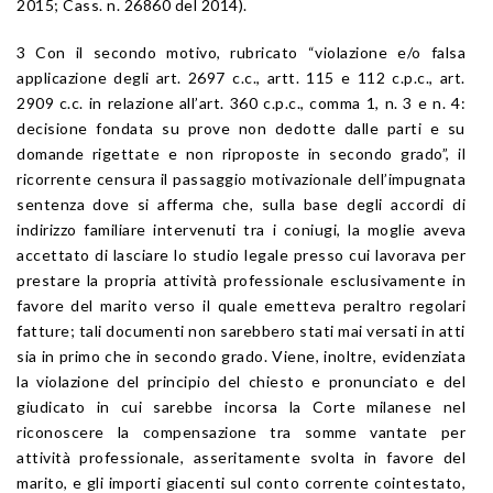
2015; Cass. n. 26860 del 2014).
3 Con il secondo motivo, rubricato “violazione e/o falsa
applicazione degli art. 2697 c.c., artt. 115 e 112 c.p.c., art.
2909 c.c. in relazione all’art. 360 c.p.c., comma 1, n. 3 e n. 4:
decisione fondata su prove non dedotte dalle parti e su
domande rigettate e non riproposte in secondo grado”, il
ricorrente censura il passaggio motivazionale dell’impugnata
sentenza dove si afferma che, sulla base degli accordi di
indirizzo familiare intervenuti tra i coniugi, la moglie aveva
accettato di lasciare lo studio legale presso cui lavorava per
prestare la propria attività professionale esclusivamente in
favore del marito verso il quale emetteva peraltro regolari
fatture; tali documenti non sarebbero stati mai versati in atti
sia in primo che in secondo grado. Viene, inoltre, evidenziata
la violazione del principio del chiesto e pronunciato e del
giudicato in cui sarebbe incorsa la Corte milanese nel
riconoscere la compensazione tra somme vantate per
attività professionale, asseritamente svolta in favore del
marito, e gli importi giacenti sul conto corrente cointestato,