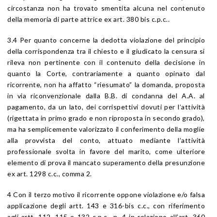
circostanza non ha trovato smentita alcuna nel contenuto
della memoria di parte attrice ex art. 380 bis c.p.c..
3.4 Per quanto concerne la dedotta violazione del principio
della corrispondenza tra il chiesto e il giudicato la censura si
rileva non pertinente con il contenuto della decisione in
quanto la Corte, contrariamente a quanto opinato dal
ricorrente, non ha affatto “riesumato” la domanda, proposta
in via riconvenzionale dalla B.B. di condanna del A.A. al
pagamento, da un lato, dei corrispettivi dovuti per l’attività
(rigettata in primo grado e non riproposta in secondo grado),
ma ha semplicemente valorizzato il conferimento della moglie
alla provvista del conto, attuato mediante l’attività
professionale svolta in favore del marito, come ulteriore
elemento di prova il mancato superamento della presunzione
ex art. 1298 c.c., comma 2.
4 Con il terzo motivo il ricorrente oppone violazione e/o falsa
applicazione degli artt. 143 e 316-bis c.c., con riferimento
agli artt. 112, 115 e 132 c.p.c., n. 4 in relazione all’art. 360