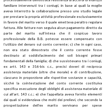
familiare intervenuti tra i coniugi, in base ai quali la moglie
aveva interrotto la collaborazione presso uno studio legale
per prestare la propria attività professionale esclusivamente
in favore del marito verso il quale emetteva peraltro regolare
fattura. Alle fatture non seguiva alcun pagamento diretto da
parte del marito sull’intesa che il cospicuo lavoro
professionale della B.B. potesse essere compensato con
l’utilizzo del denaro sul conto corrente; c) che in ogni caso,
non era stato dimostrato che il conto corrente fosse
destinato al soddisfacimento dei soli bisogni primari
fondamentali della famiglia; d) che sussistevano tra i coniugi,
ex artt. 143 e 316-bis c.c., precisi doveri di reciproca
assistenza materiale (oltre che morale) e di contribuzione,
ciascuno in proporzione alle rispettive sostanze e capacità,
sicchè la cointestazione del conto corrente costituiva
specifica esecuzione degli obblighi di assistenza materiale di
cui all’art. 143 c.c.; e) che l’appellata aveva fornito elementi
dai quali si evidenziava che molti dei prelievi, che secondo la
prospettazione dell’ex marito servivano per spese