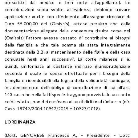
prescritte dal medico e ben note all’appellante). Le
considerazioni sopra svolte, all’evidenza, debbono trovare
applicazione anche con riferimento all’assegno circolare di
Euro 55.000,00 del (Omissis), atteso peraltro che dalla
documentazione allegata dalla convenuta risulta come nel
(Omissis) l’attore avesse cessato di contribuire ai bisogni
della famiglia e che tale somma sia stata integralmente
destinata dalla B.B. al mantenimento delle figlie e della casa
coniugale negli anni successivi”. La corte milanese si è,
quindi, uniformata al costante indirizzo giurisprudenziale
secondo il quale le spese effettuate per i bisogni della
famiglia e riconducibili alla logica della solidarietà coniugale,
in adempimento dell’obbligo di contribuzione di cui all’art.
143 c.c. -che nella fattispecie traggono provvista in un conto
cointestato-, non determinano alcun il diritto al rimborso (cfr.
Cass. 18749/2004 10942/2015 e 10927/2018).
L’ORDINANZA
(Dott. GENOVESE Francesco A. – Presidente – Dott.