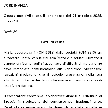
L’ORDINANZA
Cassazione civile, sez. II, ordinanza del 21 ottobre 2025,
n. 27968
(
omissis
)
Fatti di causa
M.S.L. acquistava il (OMISSIS) dalla società (OMISSIS) un
autocarro usato, con la clausola ‘visto e piaciuto’. Durante il
viaggio di ritorno, egli si accorgeva di difetti di marcia e ne
dava immediata comunicazione alla venditrice. Successive
ispezioni rivelavano che il veicolo presentava nella sua
struttura portante dei danni, che non erano visibili a causa di
una riverniciatura.
Il compratore conveniva la venditrice dinanzi al Tribunale di
Brescia in risoluzione del contratto per inadempimento.
Rigettata in primo grado, la domanda è stata accolta in