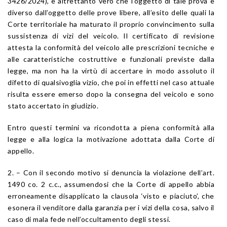
3426/2024), è altrettanto vero che l’oggetto di tale prova è
diverso dall’oggetto delle prove libere, all’esito delle quali la
Corte territoriale ha maturato il proprio convincimento sulla
sussistenza di vizi del veicolo. Il certificato di revisione
attesta la conformità del veicolo alle prescrizioni tecniche e
alle caratteristiche costruttive e funzionali previste dalla
legge, ma non ha la virtù di accertare in modo assoluto il
difetto di qualsivoglia vizio, che poi in effetti nel caso attuale
risulta essere emerso dopo la consegna del veicolo e sono
stato accertato in giudizio.
Entro questi termini va ricondotta a piena conformità alla
legge e alla logica la motivazione adottata dalla Corte di
appello.
2. – Con il secondo motivo si denuncia la violazione dell’art.
1490 co. 2 c.c., assumendosi che la Corte di appello abbia
erroneamente disapplicato la clausola ‘visto e piaciuto’, che
esonera il venditore dalla garanzia per i vizi della cosa, salvo il
caso di mala fede nell’occultamento degli stessi.