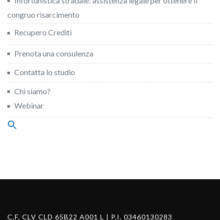
Infortunistica stradale: assistenza legale per ottenere il
congruo risarcimento
Recupero Crediti
Prenota una consulenza
Contatta lo studio
Chi siamo?
Webinar
Search
for:
Search Button
C.F. CLV CLD 65B22 A001 L | P.I. 03460130283