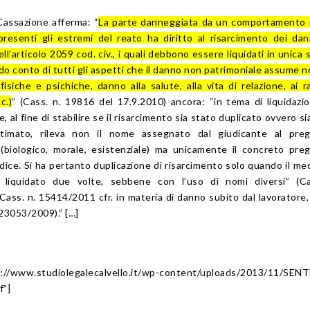
Cassazione afferma: “
La parte danneggiata da un comportamento i
esenti gli estremi del reato ha diritto al risarcimento dei da
dell’articolo 2059 cod. civ., i quali debbono essere liquidati in unica
o conto di tutti gli aspetti che il danno non patrimoniale assume n
isiche e psichiche, danno alla salute, alla vita di relazione, ai r
c.)
” (Cass. n. 19816 del 17.9.2010) ancora: “in tema di liquidazi
 al fine di stabilire se il risarcimento sia stato duplicato ovvero si
timato, rileva non il nome assegnato dal giudicante al pregi
 (biologico, morale, esistenziale) ma unicamente il concreto preg
dice. Si ha pertanto duplicazione di risarcimento solo quando il m
o liquidato due volte, sebbene con l’uso di nomi diversi” (Ca
ass. n. 15414/2011 cfr. in materia di danno subito dal lavoratore
23053/2009).” […]
//www.studiolegalecalvello.it/wp-content/uploads/2013/11/SEN
”]