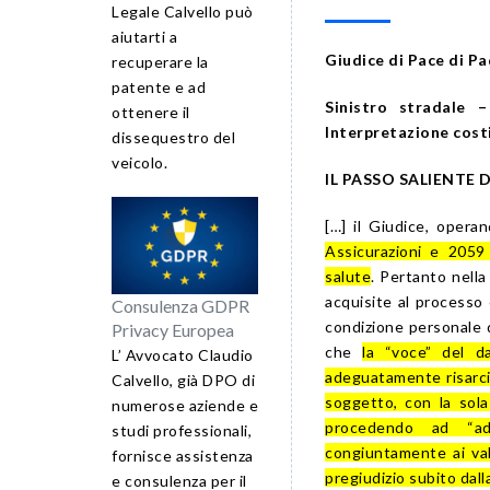
Legale Calvello può
aiutarti a
Giudice di Pace di Pa
recuperare la
patente e ad
Sinistro stradale 
ottenere il
Interpretazione costi
dissequestro del
veicolo.
IL PASSO SALIENTE
[…] il Giudice, oper
Assicurazioni e 2059 
salute
. Pertanto nella
acquisite al processo 
Consulenza GDPR
condizione personale d
Privacy Europea
che
la “voce” del d
L’ Avvocato Claudio
adeguatamente risarci
Calvello, già DPO di
soggetto, con la sol
numerose aziende e
procedendo ad “ade
studi professionali,
congiuntamente ai val
fornisce assistenza
pregiudizio subito dall
e consulenza per il