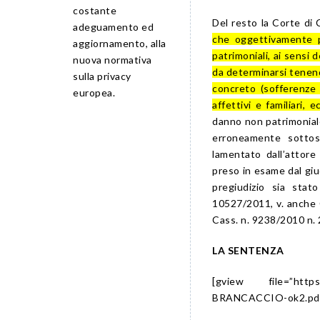
costante
Del resto la Corte di 
adeguamento ed
che oggettivamente pr
aggiornamento, alla
patrimoniali, ai sensi 
nuova normativa
da determinarsi tenend
sulla privacy
concreto (sofferenze f
europea.
affettivi e familiari, ec
danno non patrimoniale,
erroneamente sottos
lamentato dall’attore
preso in esame dal giu
pregiudizio sia stat
10527/2011, v. anche C
Cass. n. 9238/2010 n. 
LA SENTENZA
[gview file=”https:
BRANCACCIO-ok2.pdf