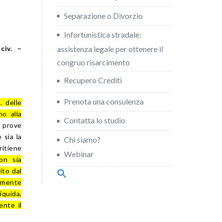
Separazione o Divorzio
Infortunistica stradale:
civ. –
assistenza legale per ottenere il
congruo risarcimento
Recupero Crediti
Prenota una consulenza
. delle
no alla
Contatta lo studio
e prove
 sia la
Chi siamo?
ritiene
Webinar
on sia
ito dal
Search
for:
temente
Search Button
quida,
ente il