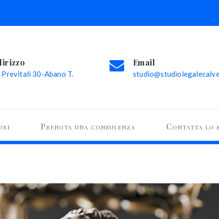
dirizzo
Email
 Previtali 30-Abano T.
studio@studiolegalecalvel
ori
Prenota una consulenza
Contatta lo 