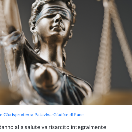
le
Giurisprudenza Patavina-Giudice di Pace
l danno alla salute va risarcito integralmente