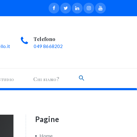
Telefono
lo.it
049 8668202
Search
studio
Chi siamo?
for:
Search Button
Pagine
Home