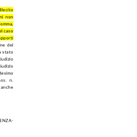
llecito
nni non
 somma,
el caso
apporti
one del
a stato
udizio
iudizio
edesimo
ss. n.
, anche
TENZA-