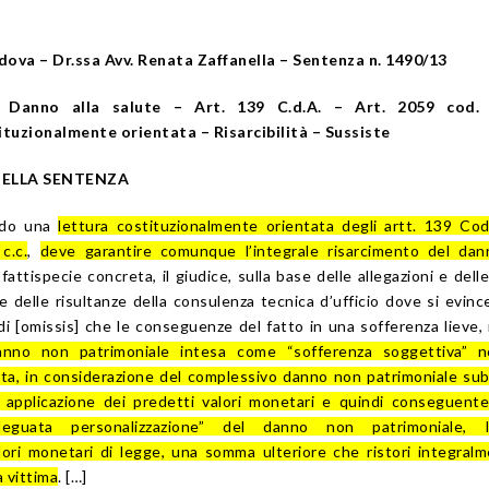
dova – Dr.ssa Avv. Renata Zaffanella – Sentenza n. 1490/13
– Danno alla salute – Art. 139 C.d.A. – Art. 2059 cod. 
tuzionalmente orientata – Risarcibilità – Sussiste
 DELLA SENTENZA
ando una
lettura costituzionalmente orientata degli artt. 139 Cod
c.c.
,
deve garantire comunque l’integrale risarcimento del dan
 fattispecie concreta, il giudice, sulla base delle allegazioni e dell
e delle risultanze della consulenza tecnica d’ufficio dove si evince
i [omissis] che le conseguenze del fatto in una sofferenza lieve, 
anno non patrimoniale intesa come “sofferenza soggettiva” n
ta, in considerazione del complessivo danno non patrimoniale sub
a applicazione dei predetti valori monetari e quindi conseguen
guata personalizzazione” del danno non patrimoniale, li
ori monetari di legge, una somma ulteriore che ristori integralm
a vittima
. […]