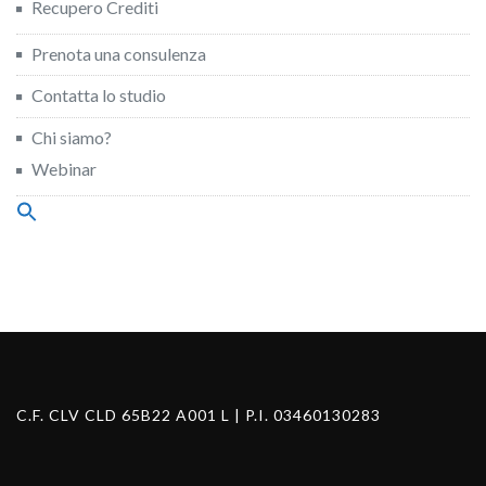
Recupero Crediti
Prenota una consulenza
Contatta lo studio
Chi siamo?
Webinar
Search
for:
Search Button
C.F. CLV CLD 65B22 A001 L | P.I. 03460130283