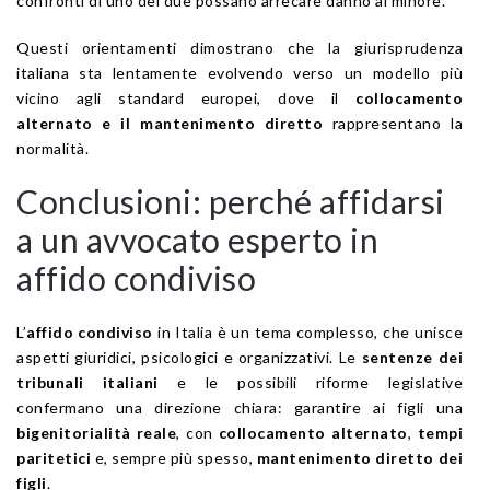
confronti di uno dei due possano arrecare danno al minore.
Questi orientamenti dimostrano che la giurisprudenza
italiana sta lentamente evolvendo verso un modello più
vicino agli standard europei, dove il
collocamento
alternato e il mantenimento diretto
rappresentano la
normalità.
Conclusioni: perché affidarsi
a un avvocato esperto in
affido condiviso
L’
affido condiviso
in Italia è un tema complesso, che unisce
aspetti giuridici, psicologici e organizzativi. Le
sentenze dei
tribunali italiani
e le possibili riforme legislative
confermano una direzione chiara: garantire ai figli una
bigenitorialità reale
, con
collocamento alternato
,
tempi
paritetici
e, sempre più spesso,
mantenimento diretto dei
figli
.