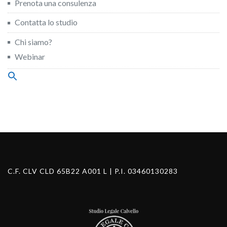
Prenota una consulenza
Contatta lo studio
Chi siamo?
Webinar
Search
for:
Search Button
C.F. CLV CLD 65B22 A001 L | P.I. 03460130283