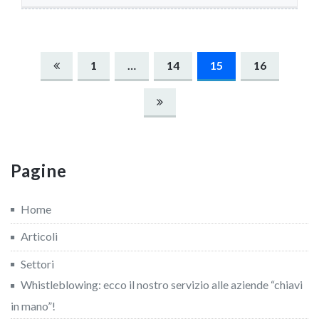
Navigazione
1
…
14
15
16
articoli
Pagine
Home
Articoli
Settori
Whistleblowing: ecco il nostro servizio alle aziende “chiavi
in mano”!