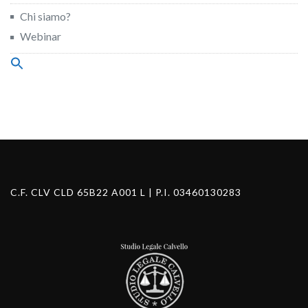
Chi siamo?
Webinar
Search
for:
Search Button
C.F. CLV CLD 65B22 A001 L | P.I. 03460130283