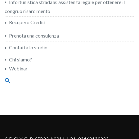
Infortunistica stradale: assistenza legale per ottenere il
congruo risarcimento
Recupero Crediti
Prenota una consulenza
Contatta lo studio
Chi siamo?
Webinar
Search
for:
Search Button
C.F. CLV CLD 65B22 A001 L | P.I. 03460130283